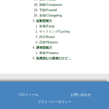
相棒/Companion
予顕/Foretell
多相/Changeling
起動型能力
装備/Equip
サイクリング/Cycling
誇示/Boast
忍術/Ninjutsu
誘発型能力
果敢/Prowess
効果読むの面倒だけど…
プロフィール
お問い合わせ
プライバシーポリシー