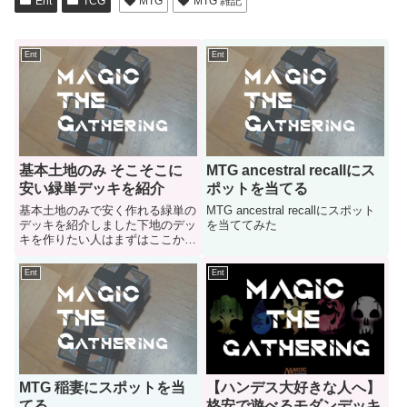
Ent
TCG
MTG
MTG 雑記
Ent
Ent
基本土地のみ そこそこに
MTG ancestral recallにス
安い緑単デッキを紹介
ポットを当てる
基本土地のみで安く作れる緑単の
MTG ancestral recallにスポット
デッキを紹介しました下地のデッ
を当ててみた
キを作りたい人はまずはここから
始めるのも良いかと思います
Ent
Ent
MTG 稲妻にスポットを当
【ハンデス大好きな人へ】
てる
格安で遊べるモダンデッキ