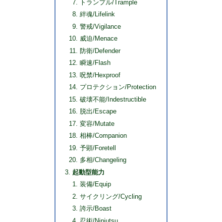
トランプル/Trample
絆魂/Lifelink
警戒/Vigilance
威迫/Menace
防衛/Defender
瞬速/Flash
呪禁/Hexproof
プロテクション/Protection
破壊不能/Indestructible
脱出/Escape
変容/Mutate
相棒/Companion
予顕/Foretell
多相/Changeling
起動型能力
装備/Equip
サイクリング/Cycling
誇示/Boast
忍術/Ninjutsu