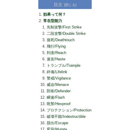
目次
効果って何？
常在型能力
先制攻撃/First Strike
二段攻撃/Double Strike
接死/Deathtouch
飛行/Flying
到達/Reach
速攻/Haste
トランプル/Trample
絆魂/Lifelink
警戒/Vigilance
威迫/Menace
防衛/Defender
瞬速/Flash
呪禁/Hexproof
プロテクション/Protection
破壊不能/Indestructible
脱出/Escape
変容/Mutate