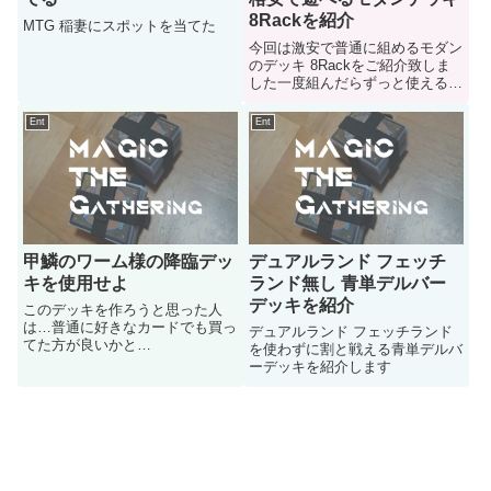
8Rackを紹介
MTG 稲妻にスポットを当てた
今回は激安で普通に組めるモダン
のデッキ 8Rackをご紹介致しま
した一度組んだらずっと使えるデ
ッキで改造も中々面白いデッキな
のでぜひ遊んでみて
Ent
Ent
甲鱗のワーム様の降臨デッ
デュアルランド フェッチ
キを使用せよ
ランド無し 青単デルバー
デッキを紹介
このデッキを作ろうと思った人
は…普通に好きなカードでも買っ
デュアルランド フェッチランド
てた方が良いかと…
を使わずに割と戦える青単デルバ
ーデッキを紹介します