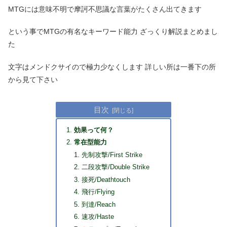
MTGには意味不明で摩訶不思議な言葉がたくさん出てきます
という事でMTGの有名なキーワード能力 ざっくり解説まとめまし
た
文字はメンドクサイので極力少なくします 詳しい所は一番下の所
から見て下さい
目次
効果って何？
常在型能力
先制攻撃/First Strike
二段攻撃/Double Strike
接死/Deathtouch
飛行/Flying
到達/Reach
速攻/Haste