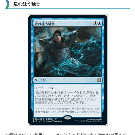
荒れ狂う騒音