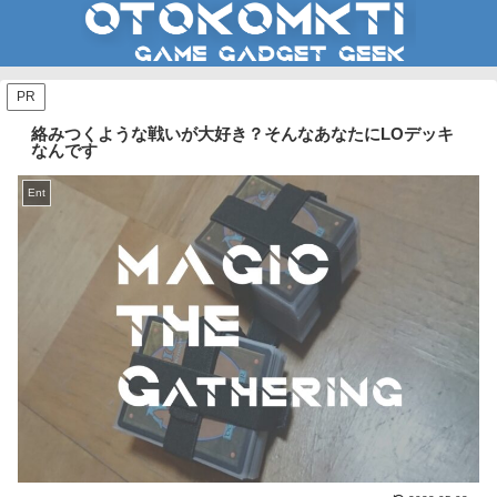
PR
絡みつくような戦いが大好き？そんなあなたにLOデッキ
なんです
Ent