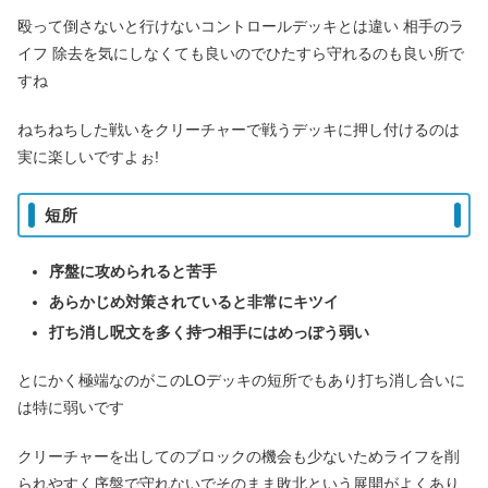
殴って倒さないと行けないコントロールデッキとは違い 相手のラ
イフ 除去を気にしなくても良いのでひたすら守れるのも良い所で
すね
ねちねちした戦いをクリーチャーで戦うデッキに押し付けるのは
実に楽しいですよぉ!
短所
序盤に攻められると苦手
あらかじめ対策されていると非常にキツイ
打ち消し呪文を
多く
持つ相手にはめっぽう弱い
とにかく極端なのがこのLOデッキの短所でもあり打ち消し合いに
は特に弱いです
クリーチャーを出してのブロックの機会も少ないためライフを削
られやすく序盤で守れないでそのまま敗北という展開がよくあり