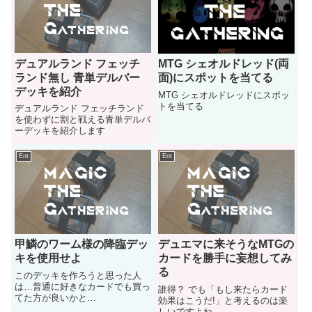
デュアルランド フェッチ
MTG シェオルドレッド(両
ランド無し 青単デルバー
面)にスポットを当てる
デッキを紹介
MTG シェオルドレッドにスポッ
トを当てる
デュアルランド フェッチランド
を使わずに割と戦える青単デルバ
ーデッキを紹介します
Ent
Ent
甲鱗のワーム様の降臨デッ
デュエマに来そうなMTGの
キを使用せよ
カードを勝手に妄想してみ
る
このデッキを作ろうと思った人
は…普通に好きなカードでも買っ
誰得？ でも「もし来たらカード
てた方が良いかと…
効果はこうだ!」と考えるのは楽
しいですよね