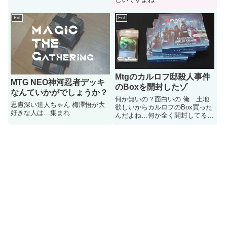
Ent
Ent
Mtgのカルロフ邸殺人事件
MTG NEO神河忍者デッキ
のBoxを開封したゾ
なんていかがでしょうか？
何か無いの？面白いの 俺…土地
思慮深い達人ちゃん 梅澤悟が大
欲しいからカルロフのBox買った
好きな人は…集まれ
んだよね…何か全く開封してる人
居なかったからブログで載せまし
た よう兄ちゃん 諜報土地貰って
くぜ？