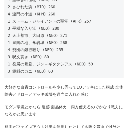
2 さびれた浜 (MID) 260

4 連門の小道 (KHM) 260

1 ストーム・ジャイアントの聖堂 (AFR) 257

3 平穏な入り江 (NEO) 280

2 天上都市、大田原 (NEO) 271

1 皇国の地、永岩城 (NEO) 268

4 勢団の銀行破り (NEO) 255

3 呪文貫き (NEO) 80

1 発展の暴君、ジン＝ギタクシアス (NEO) 59

大好きな白青コントロールを少し弄ってLOデッキにした構成 全体
除去とドローとデッキ破壊を適当に入れた感じ
モダン環境とかなら 遺跡 面晶体カニ両方使えるのでかなり戦力に
なるかと思います
相手がフェイズアウト効果を使用したとしても呪文貫きで以外と