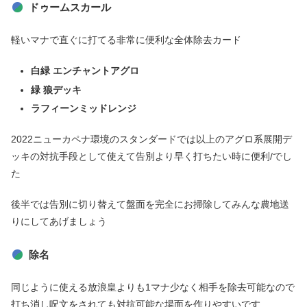
ドゥームスカール
軽いマナで直ぐに打てる非常に便利な全体除去カード
白緑 エンチャントアグロ
緑 狼デッキ
ラフィーン
ミッドレンジ
2022ニューカペナ環境のスタンダードでは以上のアグロ系展開デ
ッキの対抗手段として使えて告別より早く打ちたい時に便利/でし
た
後半では告別に切り替えて盤面を完全にお掃除してみんな農地送
りにしてあげましょう
除名
同じように使える放浪皇よりも1マナ少なく相手を除去可能なので
打ち消し呪文をされても対抗可能な場面を作りやすいです