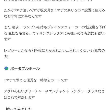
たかが1マナ違いですが呪文貫き 1マナの余りをカニ設置に使える
など非常に大事なんです
また 速攻 トランプルを持ちプレインズウォーカーの忠誠度を下げ
る 巨怪な略奪者、ヴォリンクレックスにも強いので奇襲にも強い
です
レガシーとかなら剣を鍬にとか入れたい…入れたくない？(意志の
力)
ポータブルホール
1マナで撃てる優秀な一時除去カードです
アグロの軽いクリーチャーやエンチャント レンジャークラスなど
はこれで対処します
戦ってみました