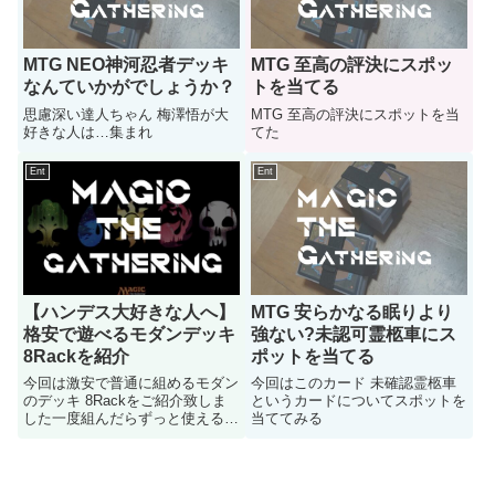
MTG NEO神河忍者デッキ
MTG 至高の評決にスポッ
なんていかがでしょうか？
トを当てる
思慮深い達人ちゃん 梅澤悟が大
MTG 至高の評決にスポットを当
好きな人は…集まれ
てた
Ent
Ent
MTG 安らかなる眠りより
【ハンデス大好きな人へ】
強ない?未認可霊柩車にス
格安で遊べるモダンデッキ
ポットを当てる
8Rackを紹介
今回はこのカード 未確認霊柩車
今回は激安で普通に組めるモダン
というカードについてスポットを
のデッキ 8Rackをご紹介致しま
当ててみる
した一度組んだらずっと使えるデ
ッキで改造も中々面白いデッキな
のでぜひ遊んでみて