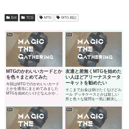
Ent
TCG
MTG
MTG 雑記
Ent
Ent
MTGのかわいいカードとか
友達と差無くMTGを始めた
を色々まとめてみた
い人ほどアリーナスタータ
ーキットを勧めたい
今回はMTGでのかわいいカード
とかを適当にまとめてみました
そこまでお金は掛けたくなけどル
MTGを始めたいけどなんかかわ
ール デッキケースとかは欲しい
いいカードとかを色々見たい人と
所と色々な疑問を一気に解決した
かにご参考にどうぞ
い人ほどアリーナスターターキッ
トを勧めたい
Ent
Ent