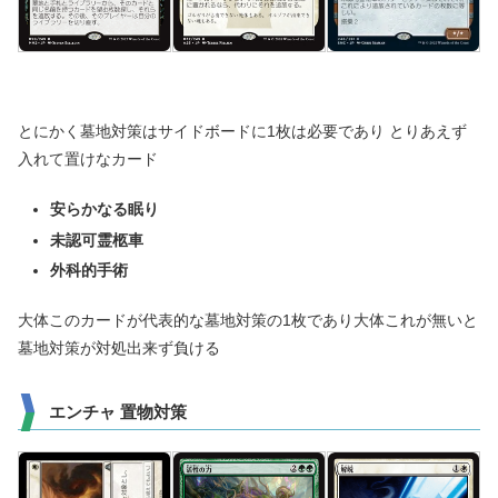
とにかく墓地対策はサイドボードに1枚は必要であり とりあえず
入れて置けなカード
安らかなる眠り
未認可霊柩車
外科的手術
大体このカードが代表的な墓地対策の1枚であり大体これが無いと
墓地対策が対処出来ず負ける
エンチャ 置物対策