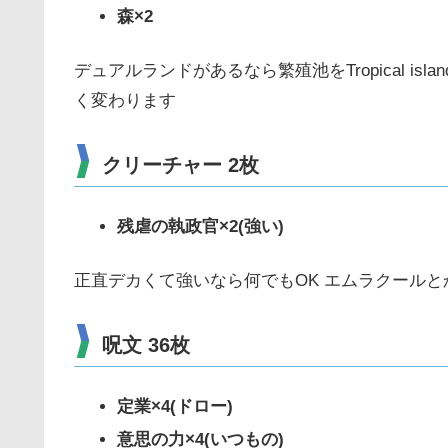
森×2
デュアルランドがあるなら繁殖池をTropical i
く変わります
クリーチャー 2枚
残虐の執政官×2(強い)
正直デカくて強いなら何でもOK エムラクールと
呪文 36枚
定業×4(ドロー)
意思の力×4(いつもの)