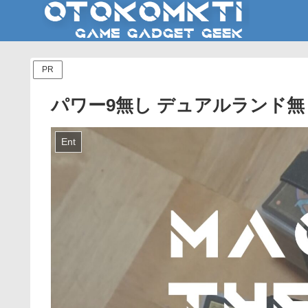
PR
パワー9無し デュアルランド
Ent