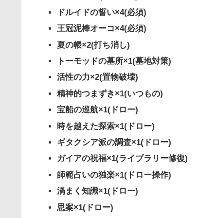
ドルイドの誓い×4(必須)
王冠泥棒オーコ×4(必須)
夏の帳×2(打ち消し)
トーモッドの墓所×1(墓地対策)
活性の力×2(置物破壊)
精神的つまずき×1(いつもの)
宝船の巡航×1(ドロー)
時を越えた探索×1(ドロー)
ギタクシア派の調査×1(ドロー)
ガイアの祝福×1(ライブラリー修復)
師範占いの独楽×1(ドロー操作)
渦まく知識×1(ドロー)
思案×1(ドロー)