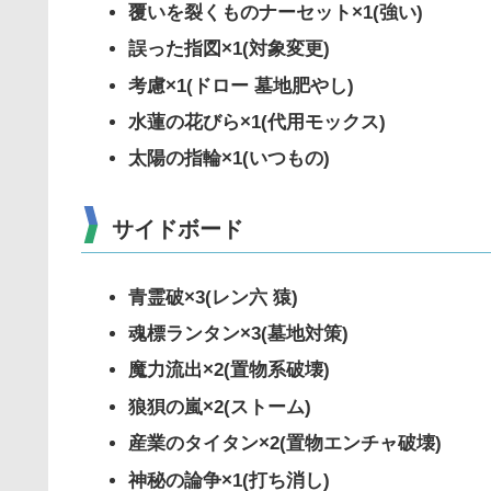
覆いを裂くものナーセット×1(強い)
誤った指図×1(対象変更)
考慮×1(ドロー 墓地肥やし)
水蓮の花びら×1(代用モックス)
太陽の指輪×1(いつもの)
サイドボード
青霊破×3(レン六 猿)
魂標ランタン×3(墓地対策)
魔力流出×2(置物系破壊)
狼狽の嵐×2(ストーム)
産業のタイタン×2(置物エンチャ破壊)
神秘の論争×1(打ち消し)