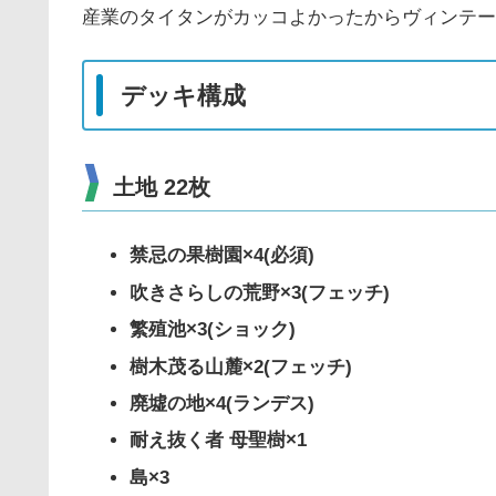
産業のタイタンがカッコよかったからヴィンテー
デッキ構成
土地 22枚
禁忌の果樹園×4(必須)
吹きさらしの荒野×3(フェッチ)
繁殖池×3(ショック)
樹木茂る山麓×2(フェッチ)
廃墟の地×4(ランデス)
耐え抜く者 母聖樹×1
島×3