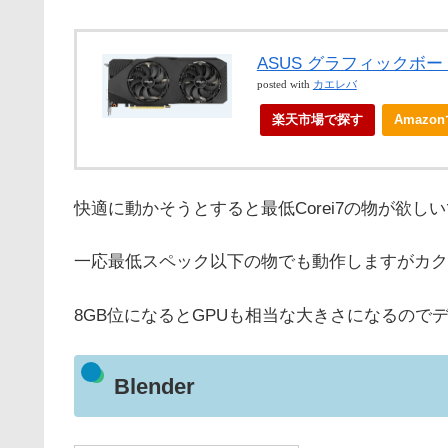
ASUS グラフィックボード D
posted with
カエレバ
楽天市場で探す
Amazo
快適に動かそうとすると最低Corei7の物が欲し
一応最低スペック以下の物でも動作しますがカク
8GB位になるとGPUも相当な大きさになるので
Blender