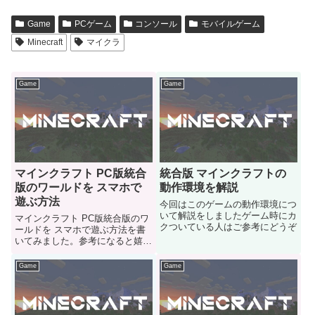
Game
PCゲーム
コンソール
モバイルゲーム
Minecraft
マイクラ
Game
Game
マインクラフト PC版統合
統合版 マインクラフトの
版のワールドを スマホで
動作環境を解説
遊ぶ方法
今回はこのゲームの動作環境につ
いて解説をしましたゲーム時にカ
マインクラフト PC版統合版のワ
クついている人はご参考にどうぞ
ールドを スマホで遊ぶ方法を書
いてみました。参考になると嬉し
いです
Game
Game