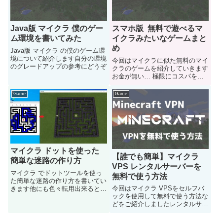
Java版 マイクラ 僕のゲー
スマホ版 無料で遊べるマ
ム環境を書いてみた
イクラみたいなゲームまと
め
Java版 マイクラ の僕のゲーム環
境について紹介します自分の環境
今回はマイクラに似た無料のマイ
のグレードアップの参考にどうぞ
クラのゲームを紹介していきます
お金が無い… 極限にコスパを削
りたい!という人がご参考にどう
ぞ
Game
Game
マイクラ ドットを使った
【誰でも簡単】マイクラ
簡単な迷路の作り方
VPS レンタルサーバーを
マイクラ でドットツールを使っ
無料で使う方法
た簡単な迷路の作り方を書いてい
今回はマイクラ VPSをセルフバ
きます他にも色々転用出来るとて
ックを使用して無料で使う方法な
も便利な技術なので是非試してみ
どをご紹介しましたレンタルサー
て下さい
バーは高いけど…使って見たい気
持ちはある人などは是非お試しあ