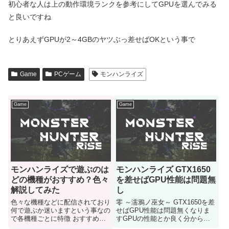
初心者な人は上の動作環境ランクを参考にしてGPUを選んでみる
と良いですね
とりあえずGPUが2～4GBのヤツぶっ差せばOKという事で
Game
PCゲーム
モンハンライズ
Game
Game
モンハンライズで遊ぶのは
モンハンライズ GTX1650
どの機種がおすすめ？色々
を差せばGPU性能は問題無
解説してみた
し
色々な機種などに配信されており
零 ～濡鴉ノ巫女～ GTX1650を差
何で遊ぶか迷いますという事なの
せばGPU性能は問題無くなりま
で各機種ごとに特徴 おすすめは
すGPUの性能とか良く分からな
何かなど書いていきます
い人とかは参考にどうぞ