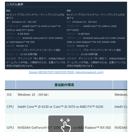
Steam MONSTER HUNTER RISE (steampowered.com)
最低動作環境
OS
Windows 10 （64-bit）
Windows 10
CPU
Intel® Core™ i3-4130 or Core™ i5-3470 or AMD FX™-6100
Intel® Cor
GPU
NVIDIA® GeForce® GT 1030 (DDR4) or AMD Radeon™ RX 550
NVIDIA® G