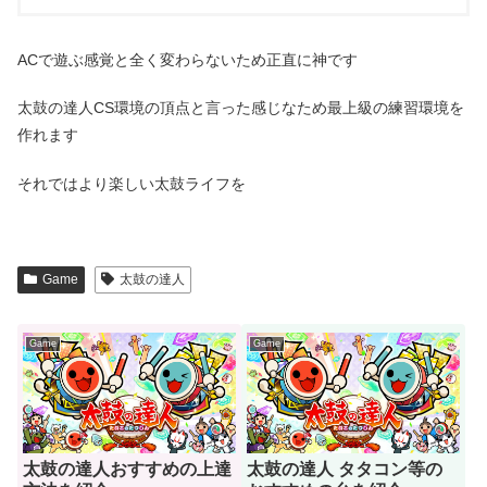
ACで遊ぶ感覚と全く変わらないため正直に神です
太鼓の達人CS環境の頂点と言った感じなため最上級の練習環境を
作れます
それではより楽しい太鼓ライフを
Game
太鼓の達人
Game
Game
太鼓の達人おすすめの上達
太鼓の達人 タタコン等の