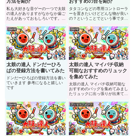
方法を紹介
おすすめの台を紹介
私も大好きな音ゲーの一つで太鼓
タタコンなどの専用コントローラ
の達人がありますがなかなか歯ご
ーを置きたいけどどんな物が良い
たえがあっておもしろいです。今
の？ということでという事でタタ
回は太鼓の達人おすすめの上達方
コン等のおすすめの台を紹介書い
法を紹介していきます。十段位し
て見ました
Game
Game
か地力がないのであまり参考にな
らないかもしれません。ご了承下
さいませ
太鼓の達人 ドンだーひろ
太鼓の達人 マイバチ収納
ばの登録方法を書いてみた
可能なおすすめのリュック
を集めてみた
ドンだーひろばの登録方法を書い
ていきます 参考になると嬉しい
太鼓の達人 マイバチ収納可能な
です
おすすめのバッグを集めてみまし
たリュックに出っ張りが出来てい
る グリップが大惨事になってい
る人は是非見て下さい
Game
アミューズメント