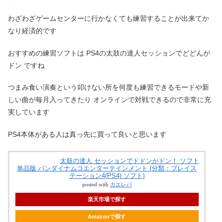
わざわざゲームセンターに行かなくても練習することが出来てか
なり経済的です
おすすめの練習ソフトは PS4の太鼓の達人セッションでどどんが
ドン ですね
つまみ食い演奏という叩けない所を何度も練習できるモードや新
しい曲が毎月入ってきたり オンラインで対戦できるので非常に充
実しています
PS4本体がある人は真っ先に買って良いと思います
太鼓の達人 セッションでドドンがドン！ ソフト
単品版 バンダイナムコエンターテインメント (分類：プレイス
テーション4(PS4) ソフト)
posted with
カエレバ
楽天市場で探す
Amazonで探す