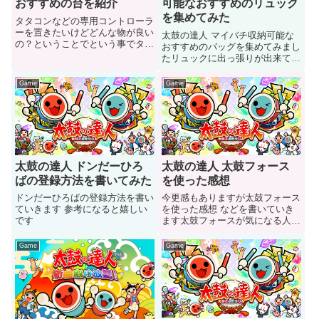
おすすめの台を紹介
可能なおすすめのリュック
を集めてみた
タタコンなどの専用コントローラ
ーを置きたいけどどんな物が良い
太鼓の達人 マイバチ収納可能な
の？ということでという事でタタ
おすすめのバッグを集めてみまし
コン等のおすすめの台を紹介書い
たリュックに出っ張りが出来てい
て見ました
る グリップが大惨事になってい
る人は是非見て下さい
Game
Game
太鼓の達人 ドンだーひろ
太鼓の達人 太鼓フォース
ばの登録方法を書いてみた
を使った感想
ドンだーひろばの登録方法を書い
今更感もありますが太鼓フォース
ていきます 参考になると嬉しい
を使った感想 などを書いていき
です
ます太鼓フォースが気になる人は
ご参考にどうぞ
Game
Game