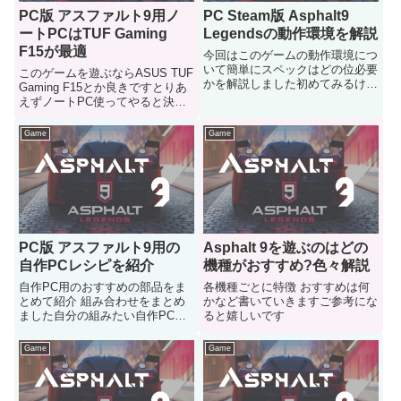
PC版 アスファルト9用ノ
PC Steam版 Asphalt9
ートPCはTUF Gaming
Legendsの動作環境を解説
F15が最適
今回はこのゲームの動作環境につ
いて簡単にスペックはどの位必要
このゲームを遊ぶならASUS TUF
かを解説しました初めてみるけど
Gaming F15とか良きですとりあ
性能はどの位必要なのかが心配な
えずノートPC使ってやると決め
人はご参考にどうぞ
た人はご参考にどうぞ
Game
Game
PC版 アスファルト9用の
Asphalt 9を遊ぶのはどの
自作PCレシピを紹介
機種がおすすめ?色々解説
自作PC用のおすすめの部品をま
各機種ごとに特徴 おすすめは何
とめて紹介 組み合わせをまとめ
かなど書いていきますご参考にな
ました自分の組みたい自作PCレ
ると嬉しいです
シピの比較 参考にどうぞ
Game
Game