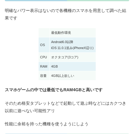
明確なパワー表示はないので各機種のスマホを用意して調べた結
果です
最低動作環境
Android6.0以降
OS
iOS 11.0.1並み(iPhoneX辺り)
CPU
オクタコア(3コア)
RAM
4GB
容量
4GB以上欲しい
スマホゲームの中では最低でもRAM4GBと高いです
そのため格安タブレットなどで起動して遊ぶ時などにはカクつき
以前に遊べない可能性アリ
性能に余裕を持った機種を使うようにしよう