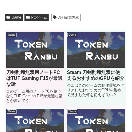
Game
PCゲーム
刀剣乱舞無双
Game
Game
刀剣乱舞無双用ノートPC
Steam 刀剣乱舞無双に使
はTUF Gaming F15が最適
えるおすすめのGPUを紹介
な話
今回はこのゲームの動作環境をク
リアしたおすすめのGPUを集め
このゲーム用のノートPCを使う
て見ました何を使えば良い？ 目
ならTUF Gaming F15が最適な話
安の機種などが知りたいという人
とか書いてく
はご参考にどうぞ
Game
Game