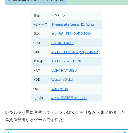
部品
PCパーツ
PCケース
Thermaltake Versa H26 White
電源
玄人志向 STANDARD 600w
CPU
Corei5-11400 F
GPU
ASUS GTX1650 Super(6GB相当)
マザボ
ASUSTek Intel H570
RAM
DDR4 RAM16GB
HDD
Western Digital
OS
Windows10
その他
4ピン 電源延長ケーブル
いつも使う用に考察してテンプレぽくケチりながらまとめました
高負荷が掛かるゲームで余裕だ