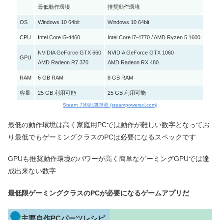
最低動作環境
推奨動作環境
OS
Windows 10 64bit
Windows 10 64bit
CPU
Intel Core i5-4460
Intel Core i7-4770 / AMD Ryzen 5 1600
NVIDIA GeForce GTX 660
NVIDIA GeForce GTX 1060
GPU
AMD Radeon R7 370
AMD Radeon RX 480
RAM
6 GB RAM
8 GB RAM
容量
25 GB 利用可能
25 GB 利用可能
Steam 刀剣乱舞無双 (steampowered.com)
最低の動作環境は高く家庭用PCでは動作が難しい数字となってお
り最低でもゲーミングクラスのPCは必要になるスペックです
GPUも推奨動作環境のパワーが高く簡単なゲーミングGPUでは達
成出来ない数字
最低限ゲーミングクラスのPCが必要になるゲームアプリだ
主要自作PCパーツレシピ