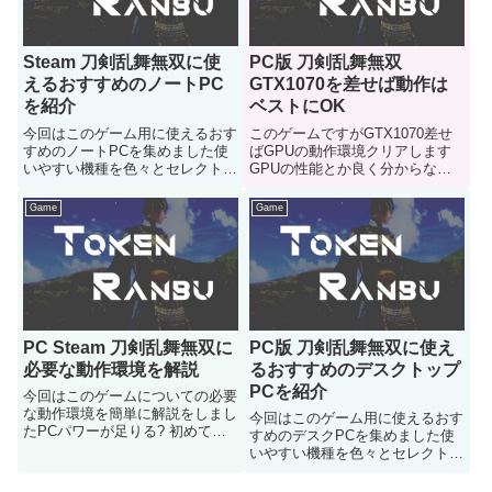
Steam 刀剣乱舞無双に使
PC版 刀剣乱舞無双
えるおすすめのノートPC
GTX1070を差せば動作は
を紹介
ベストにOK
今回はこのゲーム用に使えるおす
このゲームですがGTX1070差せ
すめのノートPCを集めました使
ばGPUの動作環境クリアします
いやすい機種を色々とセレクトし
GPUの性能とか良く分からない
てみましたのでどうぞご参考に
人とかは参考にどうぞ
Game
Game
PC Steam 刀剣乱舞無双に
PC版 刀剣乱舞無双に使え
必要な動作環境を解説
るおすすめのデスクトップ
PCを紹介
今回はこのゲームについての必要
な動作環境を簡単に解説をしまし
今回はこのゲーム用に使えるおす
たPCパワーが足りる? 初めてみ
すめのデスクPCを集めました使
るけど性能はどの位必要なのかが
いやすい機種を色々とセレクトし
心配な人はご参考にどうぞ
てみましたのでどうぞご参考に