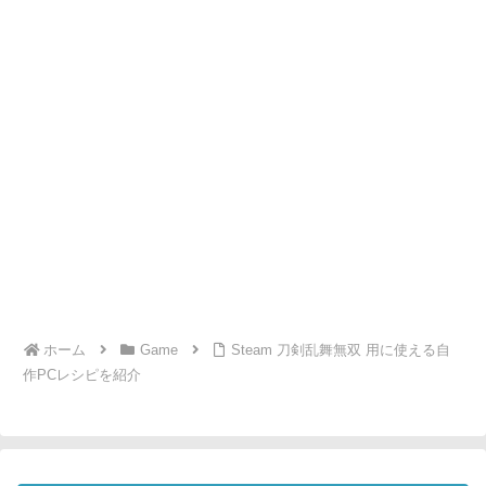
ホーム
Game
Steam 刀剣乱舞無双 用に使える自
作PCレシピを紹介