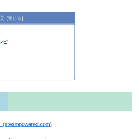
次
シピ
(steampowered.com)