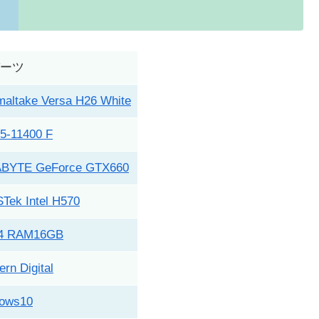
パーツ
maltake Versa H26 White
i5-11400 F
BYTE GeForce GTX660
Tek Intel H570
4 RAM16GB
rn Digital
ows10