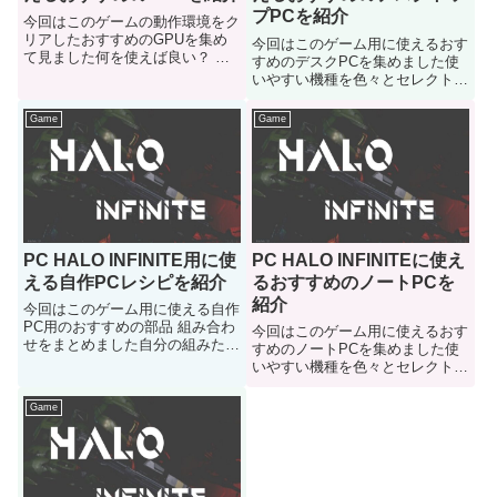
プPCを紹介
今回はこのゲームの動作環境をク
リアしたおすすめのGPUを集め
今回はこのゲーム用に使えるおす
て見ました何を使えば良い？ 目
すめのデスクPCを集めました使
安の機種などが知りたいという人
いやすい機種を色々とセレクトし
はご参考にどうぞ
てみましたのでどうぞご参考に
Game
Game
PC HALO INFINITE用に使
PC HALO INFINITEに使え
える自作PCレシピを紹介
るおすすめのノートPCを
紹介
今回はこのゲーム用に使える自作
PC用のおすすめの部品 組み合わ
今回はこのゲーム用に使えるおす
せをまとめました自分の組みたい
すめのノートPCを集めました使
自作PCレシピの比較 参考にどう
いやすい機種を色々とセレクトし
ぞ
てみましたのでどうぞご参考に
Game