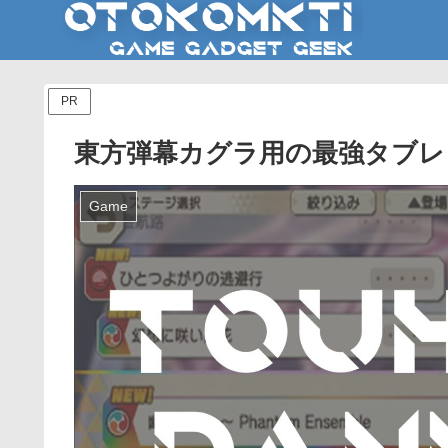
PR
東方弾幕カグラ用の最強タブレッ
Game