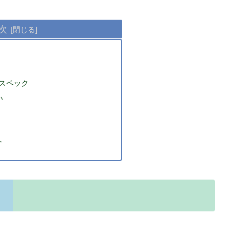
次
スペック
い
す