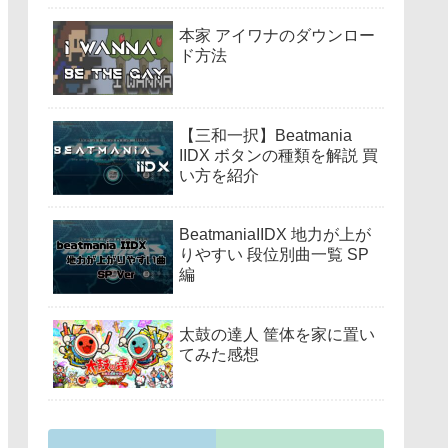
本家 アイワナのダウンロー
ド方法
【三和一択】Beatmania
IIDX ボタンの種類を解説 買
い方を紹介
BeatmaniaIIDX 地力が上が
りやすい 段位別曲一覧 SP
編
太鼓の達人 筐体を家に置い
てみた感想