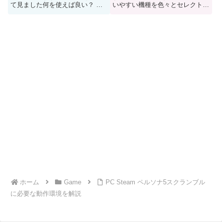
て見ました何を使えば良い？ 目
いやすい機種を色々とセレクトし
安の機種などが知りたいという人
てみましたのでどうぞご参考に
はご参考にどうぞ
ホーム
Game
PC Steam ペルソナ5スクランブル
に必要な動作環境を解説