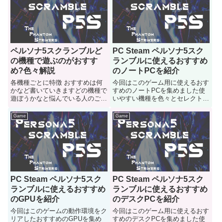
ペルソナ5スクランブルど
PC Steam ペルソナ5スク
の機種で遊ぶのがおすす
ランブルに使えるおすすめ
め?色々解説
のノートPCを紹介
各機種ごとに特徴 おすすめは何
今回はこのゲーム用に使えるおす
かなど書いていきますどの機種で
すめのノートPCを集めました使
遊ぼうかなと悩んでいる人のご参
いやすい機種を色々とセレクトし
考になると嬉しいです
てみましたのでどうぞご参考に
Game
Game
PC Steam ペルソナ5スク
PC Steam ペルソナ5スク
ランブルに使えるおすすめ
ランブルに使えるおすすめ
のGPUを紹介
のデスクPCを紹介
今回はこのゲームの動作環境をク
今回はこのゲーム用に使えるおす
リアしたおすすめのGPUを集め
すめのデスクPCを集めました使