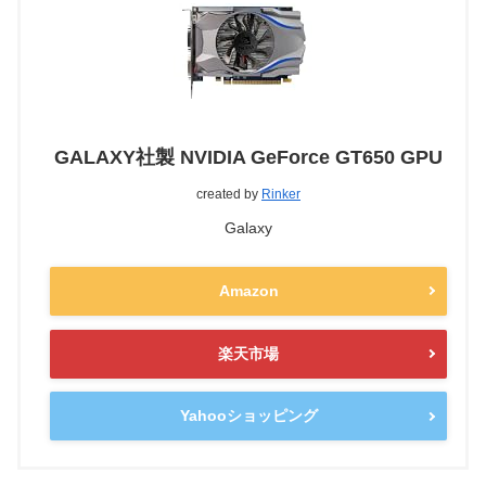
GALAXY社製 NVIDIA GeForce GT650 GPU
created by
Rinker
Galaxy
Amazon
楽天市場
Yahooショッピング