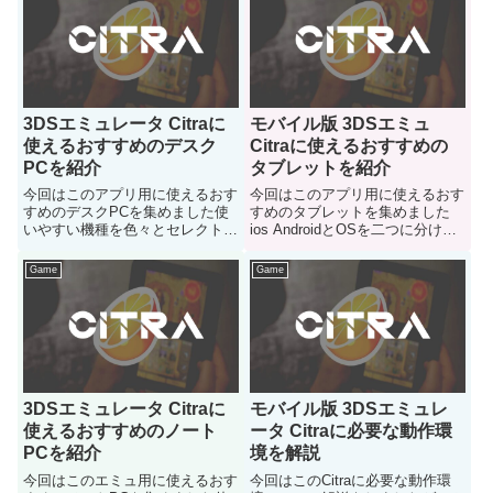
3DSエミュレータ Citraに
モバイル版 3DSエミュ
使えるおすすめのデスク
Citraに使えるおすすめの
PCを紹介
タブレットを紹介
今回はこのアプリ用に使えるおす
今回はこのアプリ用に使えるおす
すめのデスクPCを集めました使
すめのタブレットを集めました
いやすい機種を色々とセレクトし
ios AndroidとOSを二つに分けて
てみましたのでどうぞご参考に
使える製品をコチラで紹介してい
きます
Game
Game
3DSエミュレータ Citraに
モバイル版 3DSエミュレ
使えるおすすめのノート
ータ Citraに必要な動作環
PCを紹介
境を解説
今回はこのエミュ用に使えるおす
今回はこのCitraに必要な動作環