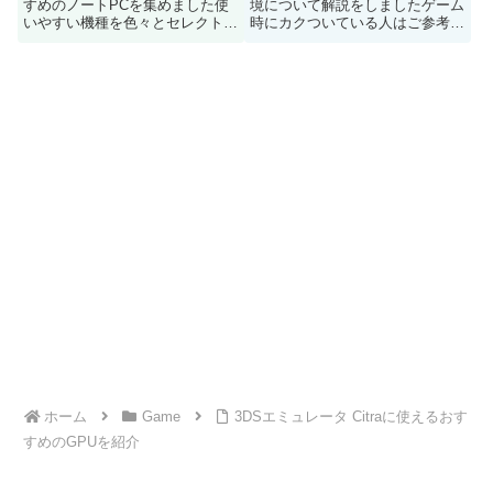
すめのノートPCを集めました使
境について解説をしましたゲーム
いやすい機種を色々とセレクトし
時にカクついている人はご参考に
てみましたのでノートPC検討の
どうぞ
どうぞご参考に
ホーム
Game
3DSエミュレータ Citraに使えるおす
すめのGPUを紹介