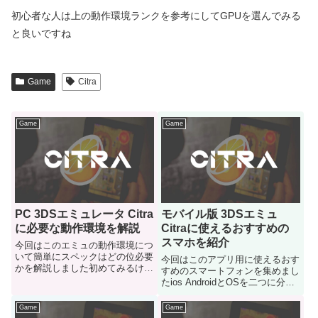
初心者な人は上の動作環境ランクを参考にしてGPUを選んでみる
と良いですね
Game
Citra
Game
Game
PC 3DSエミュレータ Citra
モバイル版 3DSエミュ
に必要な動作環境を解説
Citraに使えるおすすめの
スマホを紹介
今回はこのエミュの動作環境につ
いて簡単にスペックはどの位必要
今回はこのアプリ用に使えるおす
かを解説しました初めてみるけど
すめのスマートフォンを集めまし
性能はどの位必要なのかが心配な
たios AndroidとOSを二つに分け
人はご参考にどうぞ
て使える製品をコチラで紹介して
いきます
Game
Game