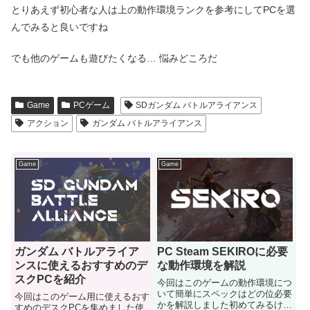
とりあえず初心者な人は上の動作環境ランクを参考にしてPCを選
んでみると良いですね
でも他のゲームも遊びたくなる… 悩みどころだ
Game
PCゲーム
SDガンダム バトルアライアンス
アクション
ガンダム バトルアライアンス
Game
Game
ガンダム バトルアライア
PC Steam SEKIROに必要
ンスに使えるおすすめのデ
な動作環境を解説
スクPCを紹介
今回はこのゲームの動作環境につ
いて簡単にスペックはどの位必要
今回はこのゲーム用に使えるおす
かを解説しました初めてみるけど
すめのデスクPCを集めました使