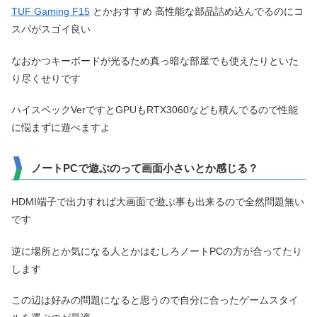
TUF Gaming F15
とかおすすめ 高性能な部品詰め込んでるのにコ
スパがスゴイ良い
なおかつキーボードが光るため真っ暗な部屋でも使えたりといた
り尽くせりです
ハイスペックVerですとGPUもRTX3060なども積んでるので性能
に悩まずに遊べますよ
ノートPCで遊ぶのって画面小さいとか感じる？
HDMI端子で出力すれば大画面で遊ぶ事も出来るので全然問題無い
です
逆に場所とか気になる人とかはむしろノートPCの方が合ってたり
します
この辺は好みの問題になると思うので自分に合ったゲームスタイ