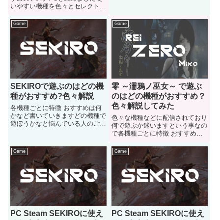
性能はどの位必要なのかが心配な
いやすい機種を色々とセレクトし
人はご参考にどうぞ
てみましたのでどうぞご参考に
Game
Game
零 ～濡鴉ノ巫女～ で遊ぶ
SEKIROで遊ぶのはどの機
のはどの機種がおすすめ？
種がおすすめ?色々解説
色々解説してみた
各機種ごとに特徴 おすすめは何
かなど書いていきますどの機種で
色々な機種などに配信されており
遊ぼうかなと悩んでいる人のご参
何で遊ぶか迷いますという事なの
考になると嬉しいです
で各機種ごとに特徴 おすすめは
何かなど書いていきます
Game
Game
PC Steam SEKIROに使え
PC Steam SEKIROに使え