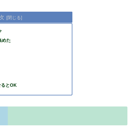
次
ク
集めた
るとOK