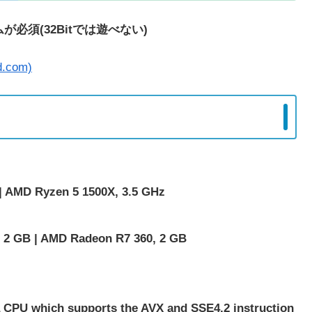
必須(32Bitでは遊べない)
.com)
 AMD Ryzen 5 1500X, 3.5 GHz
2 GB | AMD Radeon R7 360, 2 GB
PU which supports the AVX and SSE4.2 instruction