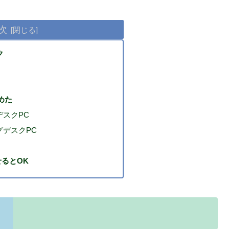
次
ク
めた
スクPC
グデスクPC
るとOK