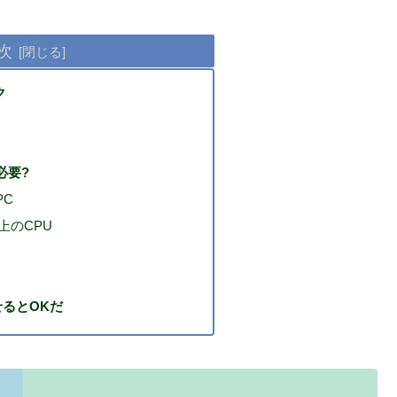
次
ク
必要?
PC
以上のCPU
るとOKだ