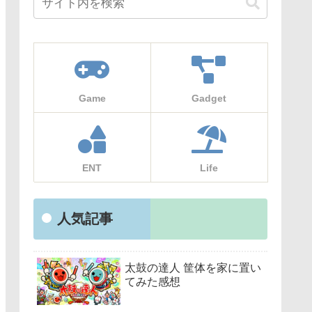
Game
Gadget
ENT
Life
人気記事
太鼓の達人 筐体を家に置い
てみた感想