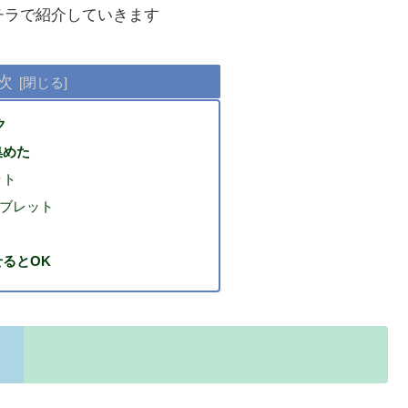
をコチラで紹介していきます
次
ク
集めた
ット
タブレット
るとOK