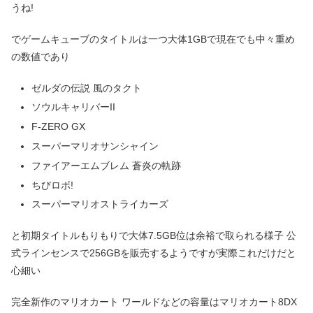
うね!
でゲームキューブのタイトルは一つ大体1GBで現在でも中々重め
の数値であり
ゼルダの伝説 風のタクト
ソウルキャリバーII
F-ZERO GX
スーパーマリオサンシャイン
ファイアーエムブレム 蒼炎の軌跡
ちびロボ!
スーパーマリオストライカーズ
と初期タイトルもりもりで大体7.5GB位は余裕で取られる様子 公
式ラインセンスで256GBを販売するようですが実際これだけだと
心細い
完全新作のマリオカート ワールドなどの容量はマリオカート8DX