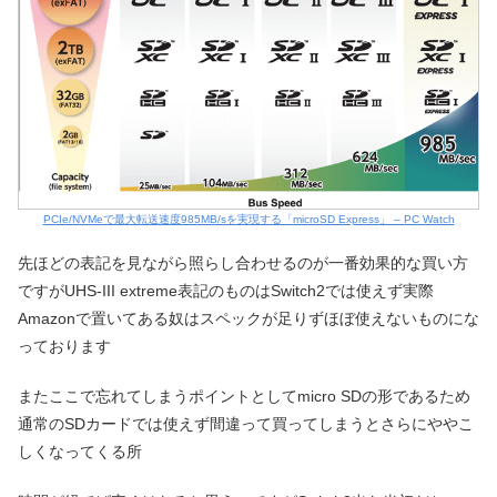
PCIe/NVMeで最大転送速度985MB/sを実現する「microSD Express」 – PC Watch
先ほどの表記を見ながら照らし合わせるのが一番効果的な買い方
ですがUHS-III extreme表記のものはSwitch2では使えず実際
Amazonで置いてある奴はスペックが足りずほぼ使えないものにな
っております
またここで忘れてしまうポイントとしてmicro SDの形であるため
通常のSDカードでは使えず間違って買ってしまうとさらにややこ
しくなってくる所