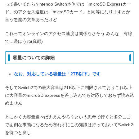
って書いてたらNintendo Switch本体では「microSD Expressカー
ド」のアクセス速度は「microSDカード」と同等になりますとか
言う悪魔の文章あったけど
これってオンラインのアクセス速度は関係なさそう みんな…有線
で…遊ぼうね(真顔)
容量についての詳細
なお、対応している容量は「2TB以下」です
そしてSwitch2での最大容量は2TB以下に制限されておりこれ以上
に大容量のmicroSD expressを差し込んでも対応しておらず読み込
めません
とにかく大容量選べばええんやろ？という思考で行くと多分ここ
で面倒な事態になるため忘れずにこの知識は持っておいてSwitch2
を待つと良し