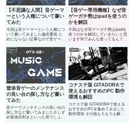
【不思議な人間】音ゲーマ
【音ゲー専用機種】なぜ音
ーという人種について書い
ゲーガチ勢はipadを使うの
てみた
かを解説
今回は音ゲーマーという人種につ
今回はなぜ音ゲーガチ勢はipadを
いて書いてみました偏見重視 た
使うのかを解説していきたいと思
めにならない記事なので音ゲーの
います何でみんな使ってるん？機
待ち時間にも読んでね
種なんて関係ないからという人な
ど参考になったら嬉しいです
Game
Game
コナステ版 GITADORAで
筐体音ゲーのメンテナンス
使えるおすすめのPC 動作
の良い台の探し方など書い
環境も解説
てみた
コナステ版 GITADORAで使える
音ゲーでメンテナンスの良い台の
おすすめのPCを集めてみました
探し方など書いてみましたさしず
動作環境 その他もろもろも解説
め筐体目利きといった所でしょう
していきますご参考になると嬉し
かご参考になると嬉しいのですが
いです
自分の知っている音ゲーしか書き
ません よろしくです