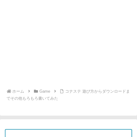
ホーム
Game
コナステ 遊び方からダウンロードま
でその他もろもろ書いてみた