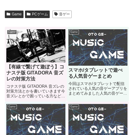
Game
PCゲーム
音ゲー
Game
Game
【有線で繋げて遊ぼう】コ
スマホ/タブレットで遊べ
ナステ版 GITADORA 音ズ
る人気音ゲーまとめ
レの対策方法
今回はスマホ/タブレットで配信
コナステ版 GITADORA 音ズレの
されている人気の音ゲーアプリを
対策方法とかを書いていきます今
まとめてみました人気の音ゲーを
音ズレとかで困っている方などは
見たい人は参考にどうぞ
ご参考ににどうぞ
Game
Game