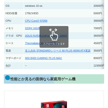
OS
windows 10 os
20000円
HDD/容量
1TBのHDD
5000円
CPU
CPU Corei7-9700K
39000円
メモリ
DDR4 16GB
7000円
グラボ GPU
ASUS NVIDIA GeForce GTX 1660S
36000円
ケース
Thermaltake Versa H26 Black
4500円
スクロールできます
電源
玄人志向 STANDARDシリーズ 80 PLUS 400W ATX電源
3500円
マザーボード
MSI B450 GAMING PLUS MAX
8000円
合計
–
123000円
性能とか見るの面倒なら家庭用ゲーム機