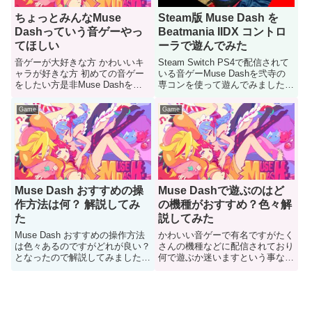
ちょっとみんなMuse
Steam版 Muse Dash を
Dashっていう音ゲーやっ
Beatmania IIDX コントロ
てほしい
ーラで遊んでみた
音ゲーが大好きな方 かわいいキ
Steam Switch PS4で配信されて
ャラが好きな方 初めての音ゲー
いる音ゲーMuse Dashを弐寺の
をしたい方是非Muse Dashをや
専コンを使って遊んでみました結
れという事でこのゲームについて
構面白いので良かったらお試しく
紹介していきたいと思います
ださい
Game
Game
Muse Dashやれ
Muse Dash おすすめの操
Muse Dashで遊ぶのはど
作方法は何？ 解説してみ
の機種がおすすめ？色々解
た
説してみた
Muse Dash おすすめの操作方法
かわいい音ゲーで有名ですがたく
は色々あるのですがどれが良い？
さんの機種などに配信されており
となったので解説してみました
何で遊ぶか迷いますという事なの
Muse Dashガチ勢になる方は是
で各機種ごとに特徴 おすすめは
非参考にしていただけると嬉しい
何かなど書いていきます
です