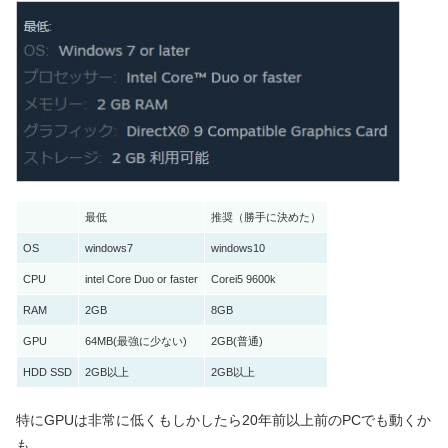
最低
推奨（勝手に決めた）
OS
windows7
windows10
CPU
intel Core Duo or faster
Corei5 9600k
RAM
2GB
8GB
GPU
64MB(最強に少ない)
2GB(普通)
HDD SSD
2GB以上
2GB以上
特にGPUは非常に低くもしかしたら20年前以上前のPCでも動くか
も