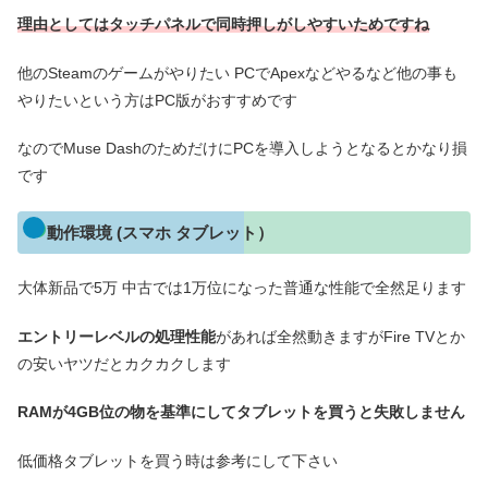
理由としてはタッチパネルで同時押しがしやすいためですね
他のSteamのゲームがやりたい PCでApexなどやるなど他の事も
やりたいという方はPC版がおすすめです
なのでMuse DashのためだけにPCを導入しようとなるとかなり損
です
動作環境 (スマホ タブレット）
大体新品で5万 中古では1万位になった普通な性能で全然足ります
エントリーレベルの処理性能
があれば全然動きますがFire TVとか
の安いヤツだとカクカクします
RAMが4GB位の物を基準にしてタブレットを買うと失敗しません
低価格タブレットを買う時は参考にして下さい