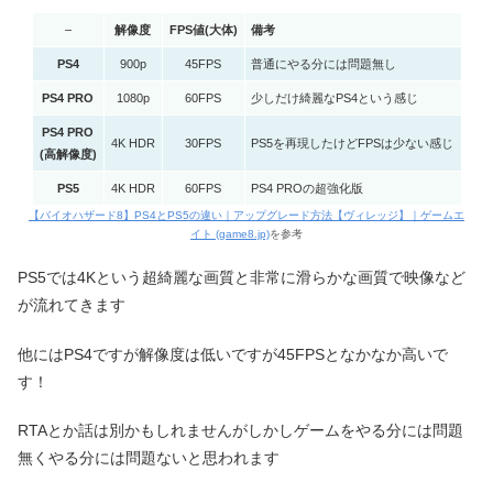
–
解像度
FPS値(大体)
備考
PS4
900p
45FPS
普通にやる分には問題無し
PS4 PRO
1080p
60FPS
少しだけ綺麗なPS4という感じ
PS4 PRO
4K HDR
30FPS
PS5を再現したけどFPSは少ない感じ
(高解像度)
PS5
4K HDR
60FPS
PS4 PROの超強化版
【バイオハザード8】PS4とPS5の違い｜アップグレード方法【ヴィレッジ】｜ゲームエ
イト (game8.jp)
を参考
PS5では4Kという超綺麗な画質と非常に滑らかな画質で映像など
が流れてきます
他にはPS4ですが解像度は低いですが45FPSとなかなか高いで
す！
RTAとか話は別かもしれませんがしかしゲームをやる分には問題
無くやる分には問題ないと思われます