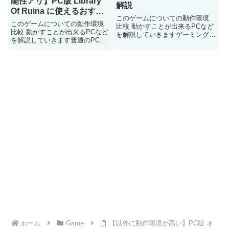
能性アリ】PC版 Library
解説
Of Ruina に使えるおすす
このゲームについての動作環境
めのPC 動作環境を解説
このゲームについての動作環境
比較 動かすことが出来るPCなど
比較 動かすことが出来るPCなど
を解説していきますゲーミング
を解説していきます普通のPCで
PCが必要なゲームとなっており
も動作の可能性あるゲームになっ
普通のPCじゃキツイです
ています
ホーム
Game
【以外に動作環境が高い】PC版 オ