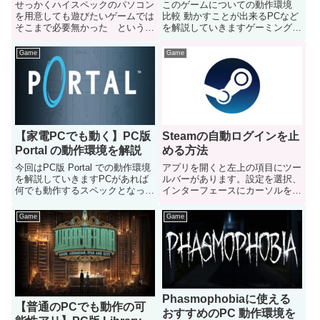
解説
せっかくハイスペックのパソコン
このゲームについての動作環境
を用意しても遊びたいゲームでは
比較 動かすことが出来るPCなど
そこまで必要無かった という事
を解説していきますゲーミング
もありSteamで快適に遊ぶ場合は
PCが必要なゲームとなっていま
どの位で十分なのか 悩みどころ
す
Game
Game
ゲーミングPCなどを用意して
Steamを遊ぶ前に是非見て欲しい
のでご参考にどうぞ
【家電PCでも動く】PC版
Steamの自動ログインを止
Portal の動作環境を解説
める方法
今回はPC版 Portal での動作環境
アプリを開くと左上の項目にツー
を解説していきますPCがあれば
ルバーがあります。設定を選択、
何でも動作するスペックとなって
インターフェースにカーソルを押
います
すと コンピューターの起動時に
Steam を実行する という項目が
Game
Game
あるのでチェックを外す
Phasmophobiaに使える
【普通のPCでも動作の可
おすすめのPC 動作環境を