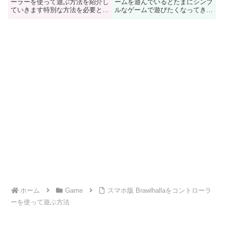
ーラーを使って遊ぶ方法を紹介し
ームを遊んでいるとたまにシンプ
ていきます特別な方法を必要とせ
ルなゲームで遊びたくなってきま
ずにコントローラーを繋ぐだけで
す。そんなあなたに Google play
家庭用ゲーム機で遊んでる操作と
Game 広告もなくてオフラインで
ほとんど一緒になります
遊べてシンプルで直球に遊びやす
いです
ホーム
Game
スマホ版 Brawlhallaをコントローラ
ーを使って遊ぶ方法