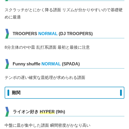
スクラッチがとにかく降る譜面 リズムが分かりやすいので基礎硬
めに最適
TROOPERS
NORMAL
(DJ TROOPERS)
8分主体のやや皿 乱打系譜面 最初と最後に注意
Funny shuffle
NORMAL
(SPADA)
テンポの遅い確実な皿処理が求められる譜面
難関
ライオン好き
HYPER
(9th)
中盤に皿が集中した譜面 瞬間密度がかなり高い