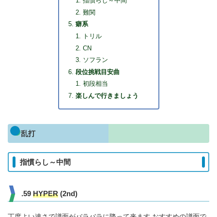
指慣らし～中間
難関
癖系
トリル
CN
ソフラン
段位挑戦目安曲
初段相当
楽しんで行きましょう
乱打
指慣らし～中間
.59
HYPER
(2nd)
丁度よい速さで譜面がバラバラに降って来ます おすすめの譜面で