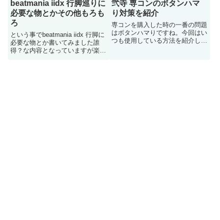
beatmania iidx 行脚巡りに
弐寺 専コンのボタンハマ
必要な物とかその他もろも
り対策を紹介
ろ
専コンを購入した時の一番の問題
はボタンハマりですね。今回はい
という事でbeatmania iidx 行脚に
つも使用している方法を紹介しま
必要な物とか書いてみました誰
す
得？な内容となっていますが楽し
んで下さいませ