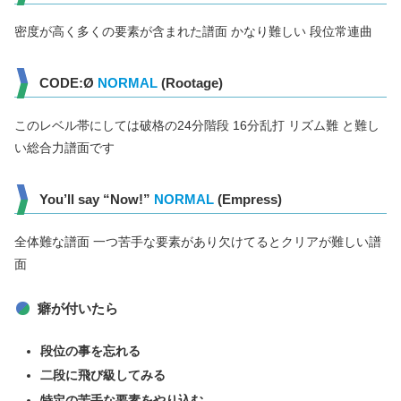
密度が高く多くの要素が含まれた譜面 かなり難しい 段位常連曲
CODE:Ø
NORMAL
(Rootage)
このレベル帯にしては破格の24分階段 16分乱打 リズム難 と難し
い総合力譜面です
You’ll say “Now!”
NORMAL
(Empress)
全体難な譜面 一つ苦手な要素があり欠けてるとクリアが難しい譜
面
癖が付いたら
段位の事を忘れる
二段に飛び級してみる
特定の苦手な要素をやり込む