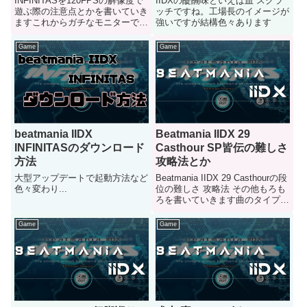
INFINITASを120FPSの解像度で
IIDXの醍醐味といえば皿 スクラ
遊ぶ際の注意点とかを書いていき
ッチですね。工場長のイメージが
ますこれからガチなモニターでウ
強いですが結構色々あります
キウキに遊びたい人とかは一度見
てね
Game
Game
beatmania IIDX
Beatmania IIDX 29
INFINITASのダウンロード
Casthour SP皆伝の難しさ
方法
攻略法とか
大型アップデートで起動方法など
Beatmania IIDX 29 Casthourの段
色々変わり...
位の難しさ 攻略法 その他もろも
ろを書いていきます曲のタイプ別
に分けて紹介するのでメニュー選
びもしやすいかと思われます
Game
Game