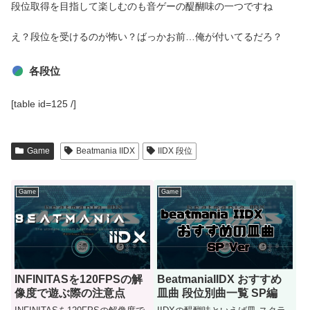
段位取得を目指して楽しむのも音ゲーの醍醐味の一つですね
え？段位を受けるのが怖い？ばっかお前…俺が付いてるだろ？
各段位
[table id=125 /]
Game
Beatmania IIDX
IIDX 段位
Game
Game
INFINITASを120FPSの解
BeatmaniaIIDX おすすめ
像度で遊ぶ際の注意点
皿曲 段位別曲一覧 SP編