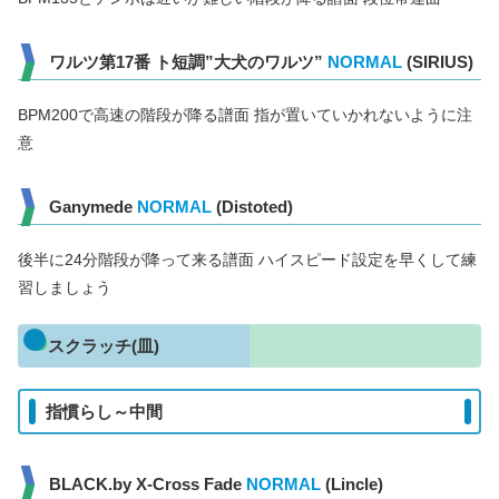
ワルツ第17番 ト短調”大犬のワルツ”
NORMAL
(SIRIUS)
BPM200で高速の階段が降る譜面 指が置いていかれないように注
意
Ganymede
NORMAL
(Distoted)
後半に24分階段が降って来る譜面 ハイスピード設定を早くして練
習しましょう
スクラッチ(皿)
指慣らし～中間
BLACK.by X-Cross Fade
NORMAL
(Lincle)