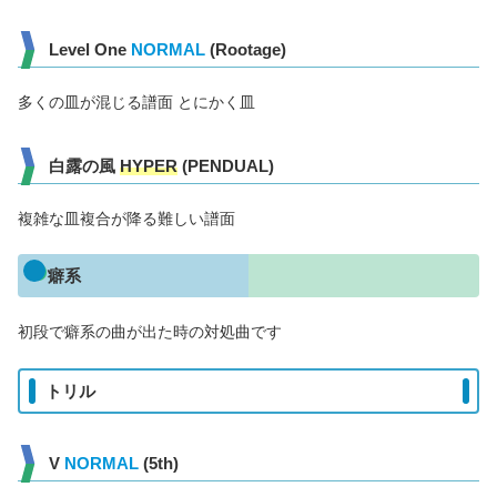
Level One
NORMAL
(Rootage)
多くの皿が混じる譜面 とにかく皿
白露の風
HYPER
(PENDUAL)
複雑な皿複合が降る難しい譜面
癖系
初段で癖系の曲が出た時の対処曲です
トリル
V
NORMAL
(5th)