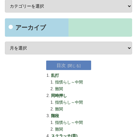
アーカイブ
目次
乱打
指慣らし～中間
難関
同時押し
指慣らし～中間
難関
階段
指慣らし～中間
難関
スクラッチ(皿)