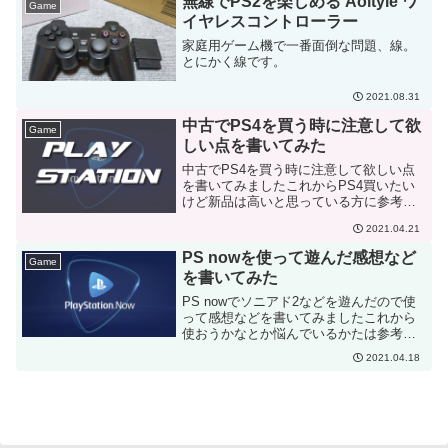
無線でPS2を楽しめる Aoityle ワ
Game
イヤレスコントローラー
家庭用ゲーム機で一番面倒な問題、線。
とにかく線です。
2021.08.31
中古でPS4を買う時に注意して欲
Game
しい点を書いてみた
中古でPS4を買う時に注意して欲しい点
を書いてみましたこれからPS4買いたい
けど新品は高いと思っている方に参考に
なると嬉しいです
2021.04.21
PS nowを使って遊んだ感想など
Game
を書いてみた
PS nowでソニアド2などを遊んだので使
って感想などを書いてみましたこれから
使おうかなとか悩んでいるかたは参考に
どうぞ
2021.04.18