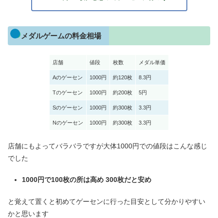
メダルゲームの料金相場
店舗
値段
枚数
メダル単価
Aのゲーセン
1000円
約120枚
8.3円
Tのゲーセン
1000円
約200枚
5円
Sのゲーセン
1000円
約300枚
3.3円
Nのゲーセン
1000円
約300枚
3.3円
店舗にもよってバラバラですが大体1000円での値段はこんな感じ
でした
1000円で100枚の所は高め 300枚だと安
め
と覚えて置くと初めてゲーセンに行った目安として分かりやすい
かと思います