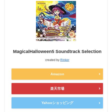
MagicalHalloween5 Soundtrack Selection
created by
Rinker
Amazon
楽天市場
Yahooショッピング