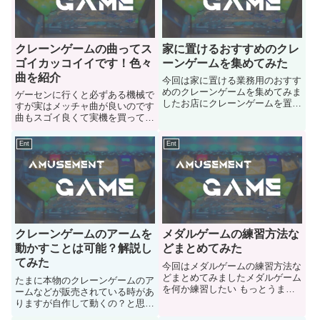
クレーンゲームの曲ってス
家に置けるおすすめのクレ
ゴイカッコイイです！色々
ーンゲームを集めてみた
曲を紹介
今回は家に置ける業務用のおすす
めのクレーンゲームを集めてみま
ゲーセンに行くと必ずある機械で
したお店にクレーンゲームを置き
すが実はメッチャ曲が良いのです
たいという方も是非参考にしてみ
曲もスゴイ良くて実機を買ってし
て下さい
まった位なのでクレーンゲームの
魅力とか伝えていきたいと思いま
Ent
Ent
す
クレーンゲームのアームを
メダルゲームの練習方法な
動かすことは可能？解説し
どまとめてみた
てみた
今回はメダルゲームの練習方法な
どまとめてみましたメダルゲーム
たまに本物のクレーンゲームのア
を何か練習したい もっとうまく
ームなどが販売されている時があ
ならなくては という人のご参考
りますが自作して動くの？と思っ
にどうぞ
たので調べてみました自作して筐