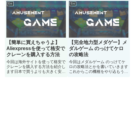
体買わないで動かしてみたいぜ
Ent
Ent
という方は是非参考にどうぞ
【簡単に買えちゃうよ】
【完全地力型メダゲー】メ
Aliexpressを使って格安で
ダルゲーム のっけてケロ
クレーンを購入する方法
の攻略法
今回は海外サイトを使って格安で
今回はメダルゲーム のっけてケ
クレーンを購入する方法を紹介し
ロの攻略法とかを書いていきます
ます日本で買うよりも大きく安く
これからこの機種をやり込もうか
買えるのでお家に安く欲しい人は
なと思っている人の参考になると
参考にして下さい！
嬉しいです