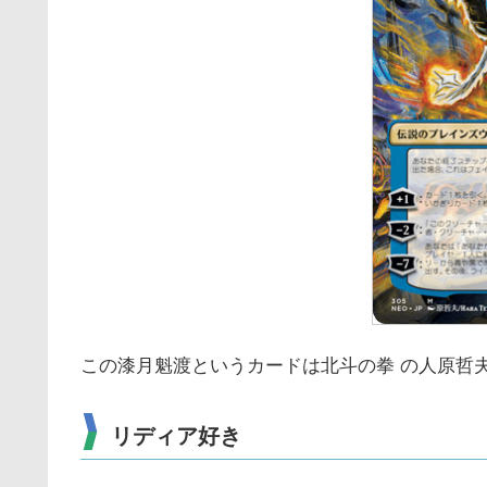
この漆月魁渡というカードは北斗の拳 の人原哲
リディア好き