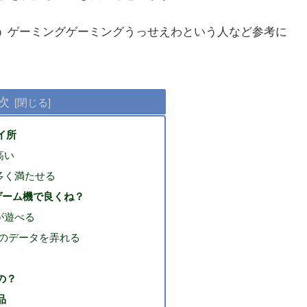
う ゲーミングゲーミングうっせえわという人など参考に
次
イ所
高い
多く満たせる
ゲーム機で良くね？
が遊べる
部のデータを弄れる
の？
品