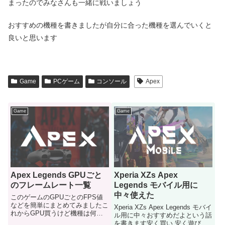
まったのでみなさんも一緒に戦いましょう
おすすめの機種を書きましたが自分に合った機種を選んでいくと
良いと思います
Game
PCゲーム
コンソール
Apex
Game
Game
Apex Legends GPUごと
Xperia XZs Apex
のフレームレート一覧
Legends モバイル用に
中々使えた
このゲームのGPUごとのFPS値
などを簡単にまとめてみましたこ
Xperia XZs Apex Legends モバイ
れからGPU買うけど機種は何に
ル用に中々おすすめだよという話
するべきか と考えている人にど
を書きます安く買い 安く遊び 安