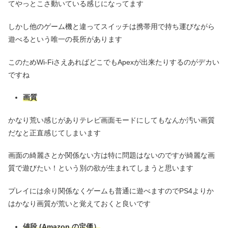
てやっとこさ動いている感じになってます
しかし他のゲーム機と違ってスイッチは携帯用で持ち運びながら
遊べるという唯一の長所があります
このためWi-FiさえあればどこでもApexが出来たりするのがデカい
ですね
画質
かなり荒い感じがありテレビ画面モードにしてもなんか汚い画質
だなと正直感じてしまいます
画面の綺麗さとか関係ない方は特に問題はないのですが綺麗な画
質で遊びたい！という別の欲が生まれてしまうと思います
プレイには余り関係なくゲームも普通に遊べますのでPS4よりか
はかなり画質が荒いと覚えておくと良いです
値段
(Amazon の定価）