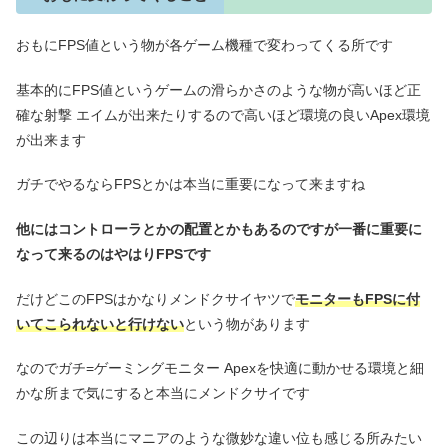
おもにFPS値という物が各ゲーム機種で変わってくる所です
基本的にFPS値というゲームの滑らかさのような物が高いほど正
確な射撃 エイムが出来たりするので高いほど環境の良いApex環境
が出来ます
ガチでやるならFPSとかは本当に重要になって来ますね
他にはコントローラとかの配置とかもあるのですが一番に重要に
なって来るのはやはりFPSです
だけどこのFPSはかなりメンドクサイヤツで
モニターもFPSに付
いてこられないと行けない
という物があります
なのでガチ=ゲーミングモニター Apexを快適に動かせる環境と細
かな所まで気にすると本当にメンドクサイです
この辺りは本当にマニアのような微妙な違い位も感じる所みたい