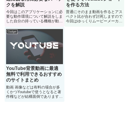
クを解説
を作る方法
今回はこのアプリケーションに必
普通にそのまま動画を作るとアス
要な動作環境について解説をしま
ペクト比が合わず討死しますので
した自分の持っている機種が動作
今回はゆっくりムービーメーカー
環境に達しているか？などが気に
を使ってYoutubeショートを作る
なる人は参考にどうぞ
方法を解説ゆっくりボイスの
Gadget
Youtube解説とか作ろっかな～俺
もな～…という人は入って どう
ぞ。
YouTube背景動画に最適
無料で利用できるおすすめ
のサイトまとめ
動画 画像などは有料の場合が多
くかつYoutubeで使うとなると著
作権などが結構面倒であります今
回はYoutubeの背景動画などに使
える無料のサイトまとめたのでこ
れからYoutubeで何かしたい人と
かはたぶん力になれるはず