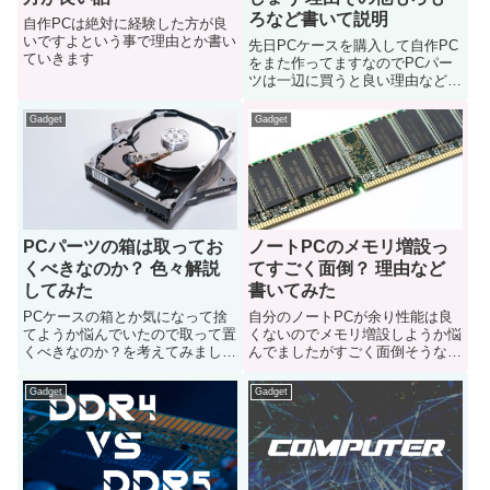
ろなど書いて説明
自作PCは絶対に経験した方が良
いですよという事で理由とか書い
先日PCケースを購入して自作PC
ていきます
をまた作ってますなのでPCパー
ツは一辺に買うと良い理由などを
書いてみました理由その他もろも
ろなど書いて説明させていただき
Gadget
Gadget
ます
PCパーツの箱は取ってお
ノートPCのメモリ増設っ
くべきなのか？ 色々解説
てすごく面倒？ 理由など
してみた
書いてみた
PCケースの箱とか気になって捨
自分のノートPCが余り性能は良
てようか悩んでいたので取って置
くないのでメモリ増設しようか悩
くべきなのか？を考えてみました
んでましたがすごく面倒そうなの
なんかPCケースが視界に入って
で色々書いてみましたこれからノ
邪魔だなと思う方は是非参考にど
ートPCのメモリ増設しようか悩
Gadget
Gadget
うぞ
んでる人は参考にどうぞ