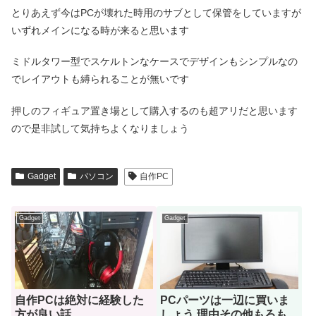
とりあえず今はPCが壊れた時用のサブとして保管をしていますが
いずれメインになる時が来ると思います
ミドルタワー型でスケルトンなケースでデザインもシンプルなの
でレイアウトも縛られることが無いです
押しのフィギュア置き場として購入するのも超アリだと思います
ので是非試して気持ちよくなりましょう
Gadget
パソコン
自作PC
Gadget
Gadget
自作PCは絶対に経験した
PCパーツは一辺に買いま
方が良い話
しょう 理由その他もろも