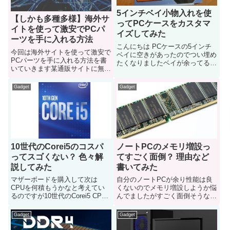
5インチベイ小物入れを使
【しかも多種多様】海外サ
ってPCケースをカスタマ
イトを使って激安でPCパ
イズしてみた
ーツを手に入れる方法
こんにちは PCケースの5インチ
今回は海外サイトを使って激安で
ベイに空きがあったのでつい埋め
PCパーツを手に入れる方法を書
たくなりましたベイが余ってる人
いていきます某通販サイトに無い
とかは是非参考にしてみて下さい
ような面白いパーツもあるので超
面白いですよ
Gadget
Gadget
10世代のCorei5のコスパ
ノートPCのメモリ増設っ
ってスゴくない？ 色々解
てすごく面倒？ 理由など
説してみた
書いてみた
マザーボードを購入して次は
自分のノートPCが余り性能は良
CPUを何積もうかなと考えてい
くないのでメモリ増設しようか悩
るのですが10世代のCorei5 CPU
んでましたがすごく面倒そうなの
ってすごくない？と思ったので
で色々書いてみましたこれからノ
色々勉強ついでに解説してみまし
ートPCのメモリ増設しようか悩
Gadget
Gadget
た
んでる人は参考にどうぞ