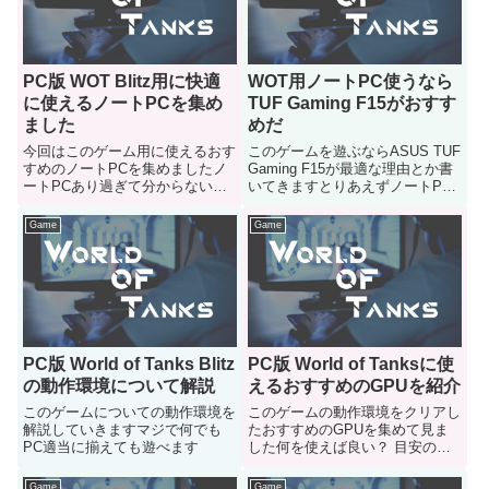
PC版 WOT Blitz用に快適
WOT用ノートPC使うなら
に使えるノートPCを集め
TUF Gaming F15がおすす
ました
めだ
今回はこのゲーム用に使えるおす
このゲームを遊ぶならASUS TUF
すめのノートPCを集めましたノ
Gaming F15が最適な理由とか書
ートPCあり過ぎて分からない人
いてきますとりあえずノートPC
はどうぞ
使ってやると決めた人はご参考に
どうぞ
Game
Game
PC版 World of Tanks Blitz
PC版 World of Tanksに使
の動作環境について解説
えるおすすめのGPUを紹介
このゲームについての動作環境を
このゲームの動作環境をクリアし
解説していきますマジで何でも
たおすすめのGPUを集めて見ま
PC適当に揃えても遊べます
した何を使えば良い？ 目安の機
種などが知りたいという人はご参
考にどうぞ
Game
Game