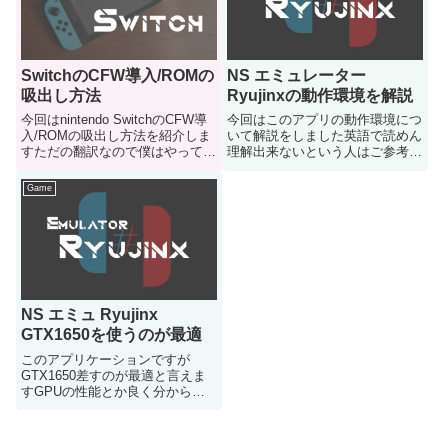
SwitchのCFW導入/ROMの
NS エミュレーター
吸出し方法
Ryujinxの動作環境を解説
今回はnintendo SwitchのCFW導
今回はこのアプリの動作環境につ
入/ROMの吸出し方法を紹介しま
いて解説をしました英語で読めん
すただの翻訳なので僕はやっては
理解出来ないという人はご参考に
いません これだけはハッキリと
どうぞ
言いたかった
Game
NS エミュ Ryujinx
GTX1650を使うのが最適
このアプリケーションですが
GTX1650差すのが最適と言えま
すGPUの性能とか良く分からな
い人とかは参考にどうぞ