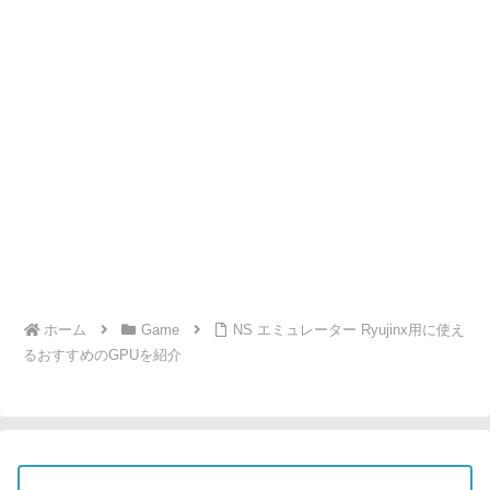
ホーム
Game
NS エミュレーター Ryujinx用に使え
るおすすめのGPUを紹介