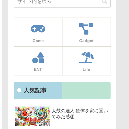
Game
Gadget
ENT
Life
人気記事
太鼓の達人 筐体を家に置い
てみた感想