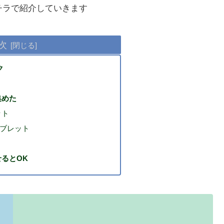
をコチラで紹介していきます
次
ク
集めた
ット
タブレット
るとOK