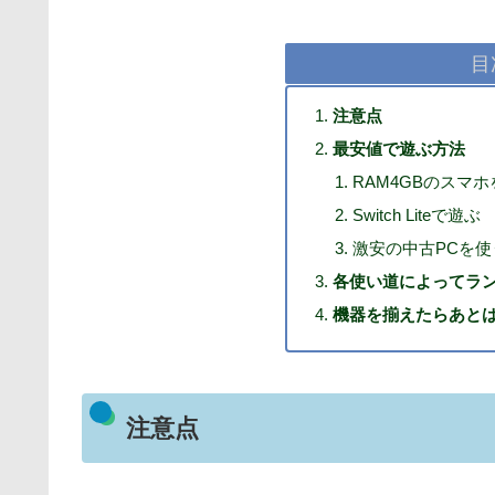
目
注意点
最安値で遊ぶ方法
RAM4GBのスマ
Switch Liteで遊ぶ
激安の中古PCを使
各使い道によってラ
機器を揃えたらあと
注意点