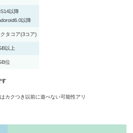
OS14以降
ndoroid6.0以降
クタコア(3コア)
GB以上
GB位
です
はカクつき以前に遊べない可能性アリ