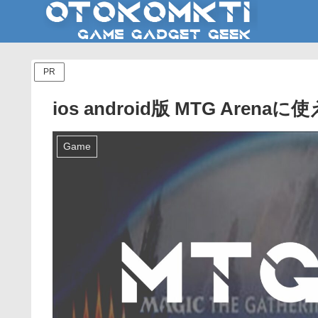
PR
ios android版 MTG Ar
Game