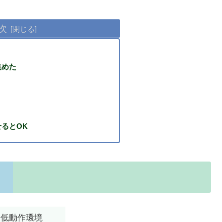
次
集めた
るとOK
最低動作環境