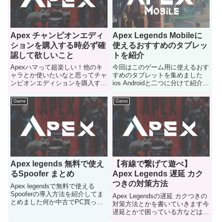
Apex チャンピオンエディ
Apex Legends Mobileに
ションを購入する時必ず確
使えるおすすめのタブレッ
認して欲しいこと
トを紹介
Apexハマって超楽しい！他のキ
今回はこのゲーム用に使えるおす
ャラとか使いたいなと思ってチャ
すめのタブレットを集めました
ンピオンエディションを購入する
ios Androidと二つに分けて紹介し
時に気を付けて欲しい事を書きま
ていきます
した是非買う前に一度見て置いて
Game
Game
下さい
Apex legends 無料で使え
【有線で繋げて遊べ】
るSpoofer まとめ
Apex Legends 遅延 カク
つきの対策方法
Apex legendsで無料で使える
Spooferの導入方法を紹介してま
Apex Legendsの遅延 カクつきの
とめました何か中古でPC買った
対策方法とかを書いていきます今
んだけどHWID BANで遊べない…
遅延とかで困っている方などはご
そんな人に使って欲しいです
参考ににどうぞ