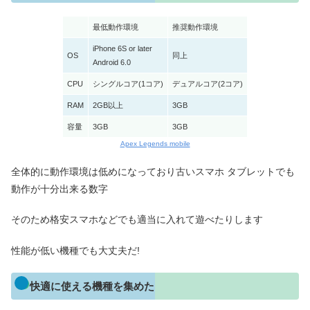
最低動作環境
推奨動作環境
iPhone 6S or later
OS
同上
Android 6.0
CPU
シングルコア(1コア)
デュアルコア(2コア)
RAM
2GB以上
3GB
容量
3GB
3GB
Apex Legends mobile
全体的に動作環境は低めになっており古いスマホ タブレットでも
動作が十分出来る数字
そのため格安スマホなどでも適当に入れて遊べたりします
性能が低い機種でも大丈夫だ!
快適に使える機種を集めた