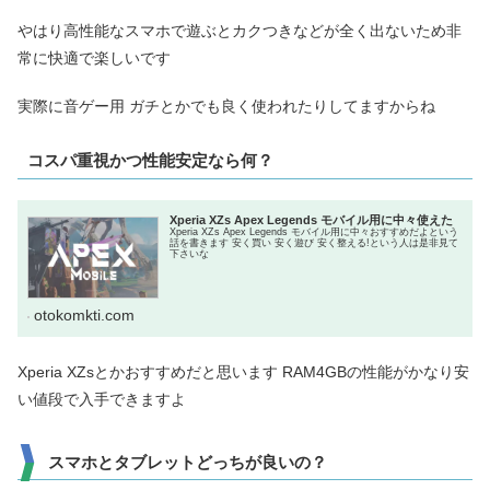
やはり高性能なスマホで遊ぶとカクつきなどが全く出ないため非
常に快適で楽しいです
実際に音ゲー用 ガチとかでも良く使われたりしてますからね
コスパ重視かつ性能安定なら何？
Xperia XZs Apex Legends モバイル用に中々使えた
Xperia XZs Apex Legends モバイル用に中々おすすめだよという
話を書きます 安く買い 安く遊び 安く整える!という人は是非見て
下さいな
otokomkti.com
Xperia XZsとかおすすめだと思います RAM4GBの性能がかなり安
い値段で入手できますよ
スマホとタブレットどっちが良いの？