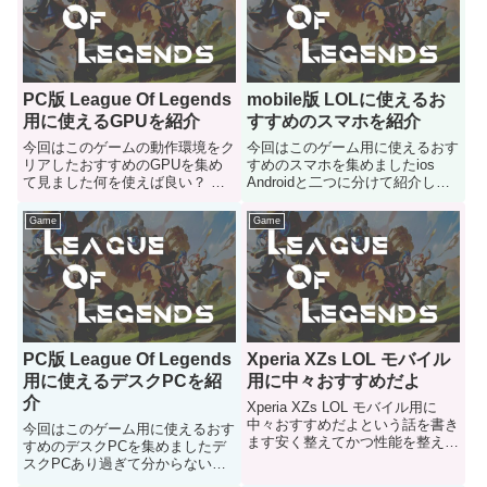
PC版 League Of Legends
mobile版 LOLに使えるお
用に使えるGPUを紹介
すすめのスマホを紹介
今回はこのゲームの動作環境をク
今回はこのゲーム用に使えるおす
リアしたおすすめのGPUを集め
すめのスマホを集めましたios
て見ました何を使えば良い？ 目
Androidと二つに分けて紹介して
安の機種などが知りたいという人
いきます
はご参考にどうぞ
Game
Game
PC版 League Of Legends
Xperia XZs LOL モバイル
用に使えるデスクPCを紹
用に中々おすすめだよ
介
Xperia XZs LOL モバイル用に
中々おすすめだよという話を書き
今回はこのゲーム用に使えるおす
ます安く整えてかつ性能を整えた
すめのデスクPCを集めましたデ
い人にどうぞ
スクPCあり過ぎて分からない人
はどうぞ