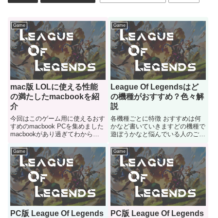
Game
Game
mac版 LOLに使える性能
League Of Legendsはど
の満たしたmacbookを紹
の機種がおすすめ？色々解
介
説
今回はこのゲーム用に使えるおす
各機種ごとに特徴 おすすめは何
すめのmacbook PCを集めました
かなど書いていきますどの機種で
macbookがあり過ぎてわからな
遊ぼうかなと悩んでいる人のご参
いという人はどうぞ
考になると嬉しいです
Game
Game
PC版 League Of Legends
PC版 League Of Legends