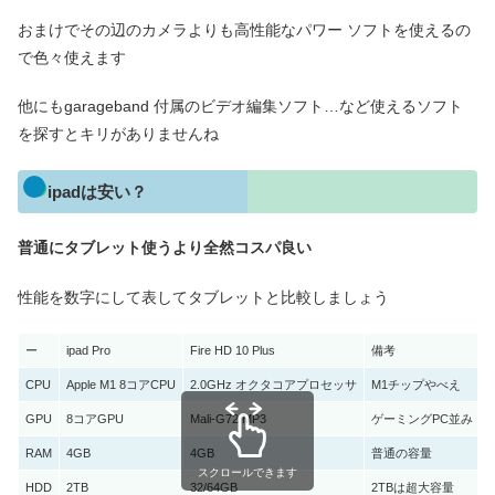
おまけでその辺のカメラよりも高性能なパワー ソフトを使えるの
で色々使えます
他にもgarageband 付属のビデオ編集ソフト…など使えるソフト
を探すとキリがありませんね
ipadは安い？
普通にタブレット使うより全然コスパ良い
性能を数字にして表してタブレットと比較しましょう
ー
ipad Pro
Fire HD 10 Plus
備考
CPU
Apple M1 8コアCPU
2.0GHz オクタコアプロセッサ
M1チップやべえ
GPU
8コアGPU
Mali-G72 MP3
ゲーミングPC並み
RAM
4GB
4GB
普通の容量
スクロールできます
HDD
2TB
32/64GB
2TBは超大容量