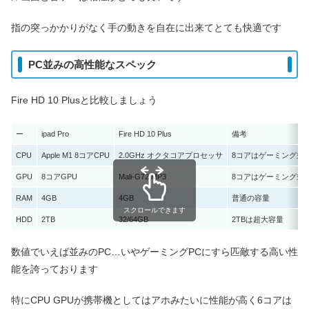
指の突っかかりがなく手の動きを自在に出来てとても快適です
PC並みの高性能なスペック
Fire HD 10 Plusと比較しましょう
ー
ipad Pro
Fire HD 10 Plus
備考
CPU
Apple M1 8コアCPU
2.0GHz オクタコアプロセッサ
8コアはゲーミング並
GPU
8コアGPU
Mali-G72 MP3
8コアはゲーミング並
RAM
4GB
4GB
普通の容量
スクロールできます
HDD
2TB
32/64GB
2TBは超大容量
数値でいえば並みのPC…いやゲーミングPCにすら匹敵する高い性
能を誇っております
特にCPU GPUが携帯機としてはアホみたいに性能が高く6コアは