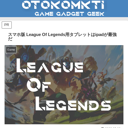
PR
スマホ版 League Of Legends用タブレットはipadが最強
だ
Game