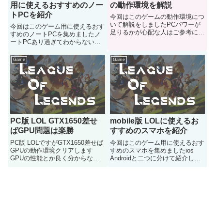
用に使えるおすすめのノー
の動作環境を解説
トPCを紹介
今回はこのゲームの動作環境につ
いて解説をしましたPCパワーが
今回はこのゲーム用に使えるおす
足りるかが心配な人はご参考にど
すめのノートPCを集めましたノ
うぞ
ートPCあり過ぎてわからないと
いう人はどうぞ
Game
Game
PC版 LOL GTX1650差せ
mobile版 LOLに使えるお
ばGPU問題は楽勝
すすめのスマホを紹介
PC版 LOLですがGTX1650差せば
今回はこのゲーム用に使えるおす
GPUの動作環境クリアします
すめのスマホを集めましたios
GPUの性能とか良く分からない
Androidと二つに分けて紹介して
人とかは参考にどうぞ
いきます