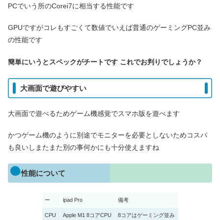
PCでいう所のCorei7に相当する性能です
GPUですがコレもすごくて数値でいえば普通のゲーミングPC並み
の性能です
簡単にいうとスペックがチートです これでお判りでしょうか？
大画面で遊びやすい
大画面で遊べるためゲーム機感覚でスマホ版を遊べます
かつゲーム機のように別途でモニターを必要としないためコスパ
も良いしまたまた別の事何かにも十分使えますね
性能について
ー
ipad Pro
備考
CPU
Apple M1 8コアCPU
8コアはゲーミング並み