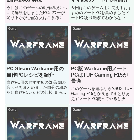
今回はこのゲームの動作環境につ
今回はこのゲーム用に使えるおす
いて解説をしましたPCパワーが
すめのノートPCを集めましたノ
足りるかが心配な人はご参考にど
ートPCあり過ぎてわからないと
うぞ
いう人はどうぞ
Game
Game
PC Steam Warframe用の
PC版 Warframe用ノート
自作PCレシピを紹介
PCはTUF Gaming F15が
最適
自作PC用のおすすめの部品 組み
合わせをまとめました自分の組み
このゲームを遊ぶならASUS TUF
たい自作PCレシピの比較 参考に
Gaming F15とか良きですとりあ
どうぞ
えずノートPC使ってやると決め
た人はご参考にどうぞ
Game
Game