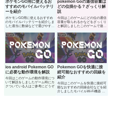
ポケモンGO用に使えるお
pokemon Goの通信容量は
すすめのモバイルバッテリ
どの位掛かる？ざっくり解
ーを紹介
説
ポケモンGO用に使えるおすすめ
今回はこのゲームにどの位の通信
のモバイルバッテリーを紹介しま
容量が取られるかなどをざっくり
した適当に数値などで選びやすい
と解説しましたこのゲームで遊ぶ
感じに分けてみたのでサイズとか
のは良いけど通信容量制限とかは
気にしてる方にも是非ご参考にど
どの位掛かるのかが気になる人は
Game
Game
うぞ
どうぞ
ios android Pokemon GO
Pokemon GOを快適に接
に必要な動作環境を解説
続可能なおすすめの回線を
紹介
今回はこのゲームの動作環境につ
いて解説をしましたゲーム時にカ
今回はこのゲームを快適に接続可
クついている人はご参考にどうぞ
能なおすすめの回線会社などを紹
介しましたモバイルWi-Fi機器 回
線などの機器がどんなヤツがおす
すめなのか気になる人はどうぞ