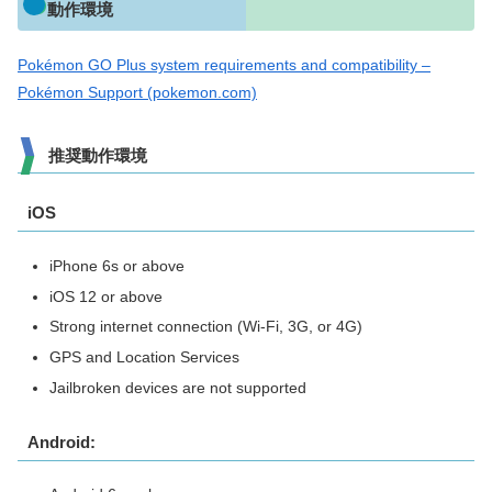
動作環境
Pokémon GO Plus system requirements and compatibility –
Pokémon Support (pokemon.com)
推奨動作環境
iOS
iPhone 6s or above
iOS 12 or above
Strong internet connection (Wi-Fi, 3G, or 4G)
GPS and Location Services
Jailbroken devices are not supported
Android: