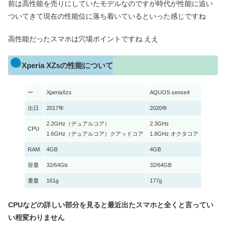
前は高性能を売りにしていたモデルなのですが時代が性能に追い
ついてきて現在の性能位に落ち着いているといった感じですね
高性能だったスマホは穴場ポイントですね ええ
Xperia XZsの性能について
ー
XperiaXzs
AQUOS sense4
出日
2017年
2020年
2.2GHz（デュアルコア）
2.3GHz
CPU
1.6GHz（デュアルコア）クアッドコア
1.8GHz オクタコア
RAM
4GB
4GB
容量
32/64Gb
32/64GB
重量
161g
177g
CPUなどの詳しい部分を見ると最近出たスマホと全くと言ってい
い程変わりません