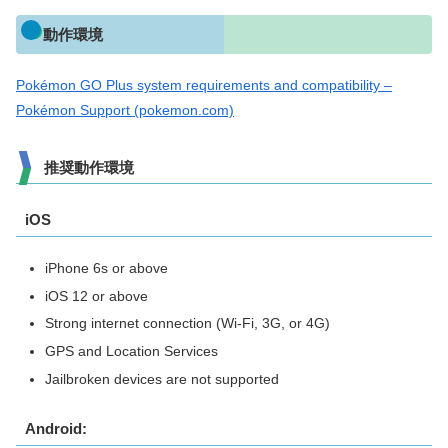
動作環境
Pokémon GO Plus system requirements and compatibility –
Pokémon Support (pokemon.com)
推奨動作環境
iOS
iPhone 6s or above
iOS 12 or above
Strong internet connection (Wi-Fi, 3G, or 4G)
GPS and Location Services
Jailbroken devices are not supported
Android: