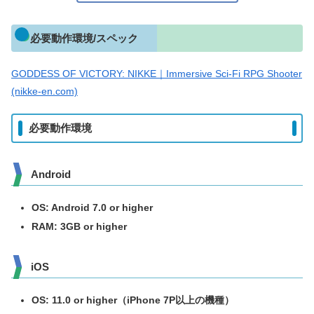
必要動作環境/スペック
GODDESS OF VICTORY: NIKKE｜Immersive Sci-Fi RPG Shooter
(nikke-en.com)
必要動作環境
Android
OS: Android 7.0 or higher
RAM: 3GB or higher
iOS
OS: 11.0 or higher
（iPhone 7P以上の機種）