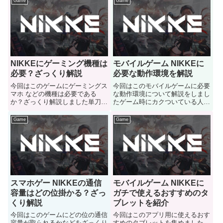
Game
Game
NIKKEにゲーミング機種は
モバイルゲーム NIKKEに
必要？ざっくり解説
必要な動作環境を解説
今回はこのゲームにゲーミングス
今回はこのモバイルゲームに必要
マホ などの機種は必要である
な動作環境について解説をしまし
か？ざっくり解説しました単刀直
たゲーム時にカクついている人は
入に言います このゲームにゲー
ご参考にどうぞ
ミング機種は必要なのですかとい
Game
Game
う人はご参考にどうぞ
スマホゲー NIKKEの通信
モバイルゲーム NIKKEに
容量はどの位掛かる？ざっ
ガチで使えるおすすめのタ
くり解説
ブレットを紹介
今回はこのゲームにどの位の通信
今回はこのアプリ用に使えるおす
容量が取られるかなどをざっくり
すめのタブレットを集めました