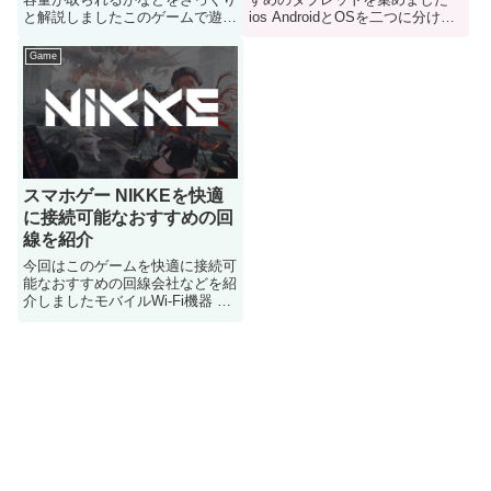
と解説しましたこのゲームで遊ぶ
ios AndroidとOSを二つに分けて
のは良いけど通信容量制限とかは
使える製品をコチラで紹介してい
どの位掛かるのかが気になる人は
きます
Game
どうぞ
スマホゲー NIKKEを快適
に接続可能なおすすめの回
線を紹介
今回はこのゲームを快適に接続可
能なおすすめの回線会社などを紹
介しましたモバイルWi-Fi機器 回
線などの機器がどんなヤツがおす
すめなのか気になる人はどうぞ