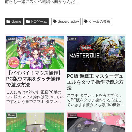
前らも一緒にスケベ戦場へ向かうんだ…
Game
PCゲーム
Superdisplay
ゲームの知恵
Game
Game
【バイバイ！マウス操作】
PC版 遊戯王 マスターデュ
PC版ウマ娘をタッチ操作
エルをタッチ操作で遊ぶ方
で遊ぶ方法
法
こんにちはM2Iです 正直PC版の
スマホ タブレットを液タブ化し
ウマ娘のマウス操作は使いにくい
てPC版をタッチ操作する方法し
ですという事でスマホ タブレッ
ていきます液タブも専用の機器も
トを液タブ化してPC版ウマ娘を
いりません あのアプリさえあれ
タッチ操作する方法していきます
ば
Game
Game