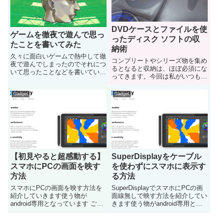
DVDケースとファイルを使
ゲームを徹夜で遊んで思っ
ったディスク ソフトの収
たことを書いてみた
納術
久々に面白いゲームで熱中して徹
コンプリートやシリーズ物を集め
夜で遊んでしまったのでそれにつ
るとなると収納は、ほぼ必須にな
いて思ったことなどを書いていき
ってきます。今回は私がいつも使
ますとりあえず暇つぶしにどうぞ
用しているゲームの収納方法を紹
介します
Gadget
Gadget
【初見やると超感動する】
SuperDisplayをケーブル
スマホにPCの画面を映す
を使わずにスマホに表示す
方法
る方法
スマホにPCの画面を映す方法を
SuperDisplayでスマホにPCの画
紹介していきます使う物が
面線無しで映す方法を紹介してい
android専用となっています ご注
きます使う物がandroid専用とな
意下さい
っています ご注意下さい