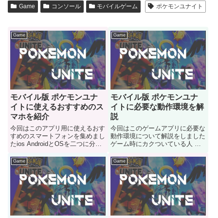
Game
コンソール
モバイルゲーム
ポケモンユナイト
Game
Game
モバイル版 ポケモンユナ
モバイル版 ポケモンユナ
イトに使えるおすすめのス
イトに必要な動作環境を解
マホを紹介
説
今回はこのアプリ用に使えるおす
今回はこのゲームアプリに必要な
すめのスマートフォンを集めまし
動作環境について解説をしました
たios AndroidとOSを二つに分け
ゲーム時にカクついている人 自
て使える製品をコチラで紹介して
分の端末が性能足りているのかが
いきます
気になる人はご参考にどうぞ
Game
Game