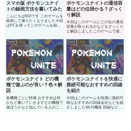
スマホ版 ポケモンユナイ
ポケモンユナイトの通信容
トの録画方法を書いてみた
量はどの位掛かる？ざっく
り解説
こんにちはM2Iです このゲームを
録画して撮りたくなりました今回
今回はこのゲームにどの位の通信
はPCを使ってこのゲームを録画
容量が取られるかなどをざっくり
させる方法を紹介します
と解説しましたこのゲームで遊ぶ
のは良いけど通信容量制限とかは
どの位掛かるのかが気になる人は
Game
Game
どうぞ
ポケモンユナイト どの機
ポケモンユナイトを快適に
種で遊ぶのが良い？色々解
接続可能なおすすめの回線
説
を紹介
各機種ごとに特徴 おすすめは何
今回はこのゲームを快適に接続可
かなど書いていきますどの機種で
能なおすすめの回線会社などを紹
遊ぼうかなと悩んでいる人のご参
介しましたWi-Fi機器 回線などの
考になると嬉しいです
機器がどんなヤツがおすすめなの
か気になる人はどうぞ